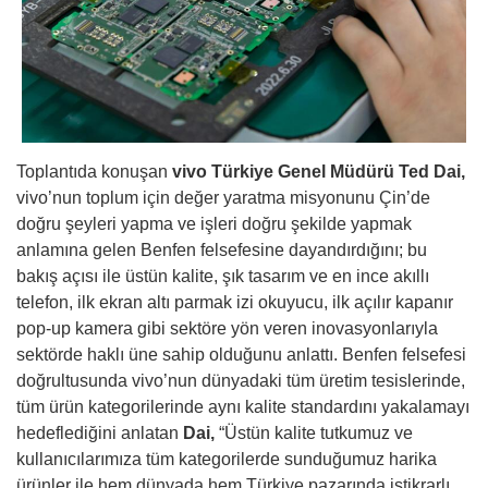
Toplantıda konuşan
vivo Türkiye Genel Müdürü Ted Dai,
vivo’nun toplum için değer yaratma misyonunu Çin’de
doğru şeyleri yapma ve işleri doğru şekilde yapmak
anlamına gelen Benfen felsefesine dayandırdığını; bu
bakış açısı ile üstün kalite, şık tasarım ve en ince akıllı
telefon, ilk ekran altı parmak izi okuyucu, ilk açılır kapanır
pop-up kamera gibi sektöre yön veren inovasyonlarıyla
sektörde haklı üne sahip olduğunu anlattı. Benfen felsefesi
doğrultusunda vivo’nun dünyadaki tüm üretim tesislerinde,
tüm ürün kategorilerinde aynı kalite standardını yakalamayı
hedeflediğini anlatan
Dai,
“Üstün kalite tutkumuz ve
kullanıcılarımıza tüm kategorilerde sunduğumuz harika
ürünler ile hem dünyada hem Türkiye pazarında istikrarlı