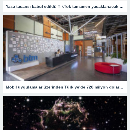
Yasa tasarısı kabul edildi: TikTok tamamen yasaklanacak – Son Dakika Teknoloji Haberleri
Mobil uygulamalar üzerinden Türkiye’de 728 milyon dolar harcama yapıldı