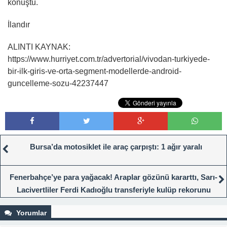
konuştu.
İlandır
ALINTI KAYNAK:
https://www.hurriyet.com.tr/advertorial/vivodan-turkiyede-
bir-ilk-giris-ve-orta-segment-modellerde-android-
guncelleme-sozu-42237447
Bursa’da motosiklet ile araç çarpıştı: 1 ağır yaralı
Fenerbahçe’ye para yağacak! Araplar gözünü kararttı, Sarı-
Lacivertliler Ferdi Kadıoğlu transferiyle kulüp rekorunu
kırabilirFenerbahçe
Yorumlar