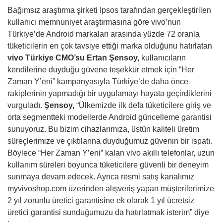
Bağımsız araştırma şirketi Ipsos tarafından gerçekleştirilen
kullanıcı memnuniyet araştırmasına göre vivo’nun
Türkiye’de Android markaları arasında yüzde 72 oranla
tüketicilerin en çok tavsiye ettiği marka olduğunu hatırlatan
vivo Türkiye CMO’su Ertan Şensoy,
kullanıcıların
kendilerine duyduğu güvene teşekkür etmek için “Her
Zaman Y’eni” kampanyasıyla Türkiye’de daha önce
rakiplerinin yapmadığı bir uygulamayı hayata geçirdiklerini
vurguladı.
Şensoy,
“Ülkemizde ilk defa tüketicilere giriş ve
orta segmentteki modellerde Android güncelleme garantisi
sunuyoruz. Bu bizim cihazlarımıza, üstün kaliteli üretim
süreçlerimize ve çıktılarına duyduğumuz güvenin bir ispatı.
Böylece “Her Zaman Y’eni” kalan vivo akıllı telefonlar, uzun
kullanım süreleri boyunca tüketicilere güvenli bir deneyim
sunmaya devam edecek. Ayrıca resmi satış kanalımız
myvivoshop.com üzerinden alışveriş yapan müşterilerimize
2 yıl zorunlu üretici garantisine ek olarak 1 yıl ücretsiz
üretici garantisi sunduğumuzu da hatırlatmak isterim” diye