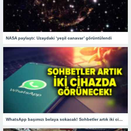
NASA paylaştı: Uzaydaki ‘yeşil canavar’ görüntülendi
WhatsApp başımızı belaya sokacak! Sohbetler artık iki cihazda görünecek!