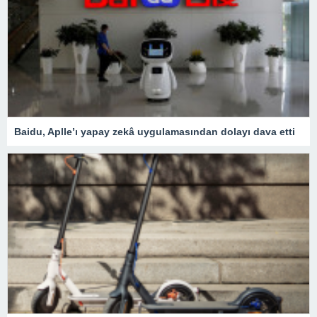
Baidu, Aplle’ı yapay zekâ uygulamasından dolayı dava etti