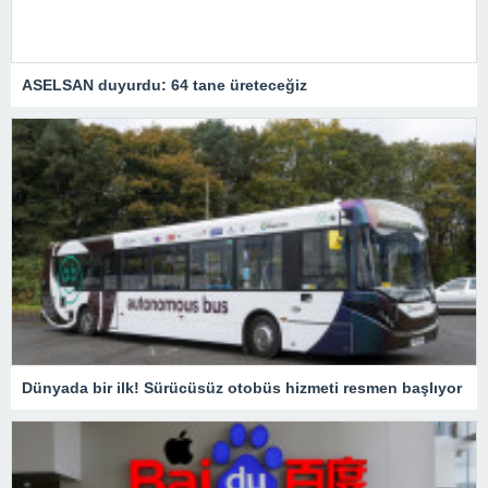
ASELSAN duyurdu: 64 tane üreteceğiz
Dünyada bir ilk! Sürücüsüz otobüs hizmeti resmen başlıyor