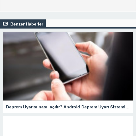
Benzer Haberler
Deprem Uyarısı nasıl açılır? Android Deprem Uyarı Sistemi Nasıl Çalışır? İOS, iPhone… Deprem Uyarı sistemi nedir?