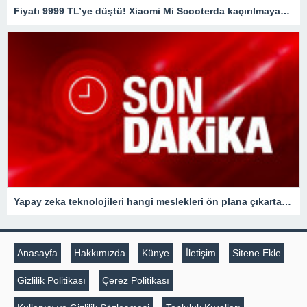
Fiyatı 9999 TL’ye düştü! Xiaomi Mi Scooterda kaçırılmayacak fırsat
Yapay zeka teknolojileri hangi meslekleri ön plana çıkartacak?
Anasayfa
Hakkımızda
Künye
İletişim
Sitene Ekle
Gizlilik Politikası
Çerez Politikası