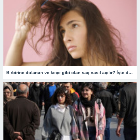
Birbirine dolanan ve keçe gibi olan saç nasıl açılır? İşte dolaşık saçı açmanın en kolay yöntemi!