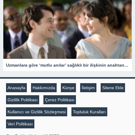
Uzmanlara göre ‘mutlu anılar’ sağlıklı bir ilişkinin anahtarı olabilir
Anasayfa
Hakkımızda
Künye
İletişim
Sitene Ekle
Gizlilik Politikası
Çerez Politikası
Kullanıcı ve Gizlilik Sözleşmesi
Topluluk Kuralları
Veri Politikası