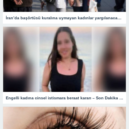
İran’da başörtüsü kuralına uymayan kadınlar yargılanacak – Son Dakika Dünya Haberleri
Engelli kadına cinsel istismara beraat kararı – Son Dakika Türkiye Haberleri