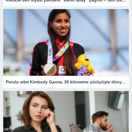
Perulu atlet Kimberly Garcia, 35 kilometre yürüyüşte dünya rekoru kırdı – Son Dakika Spor Haberleri