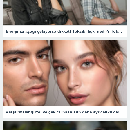
Enerjinizi aşağı çekiyorsa dikkat! Toksik ilişki nedir? Toksik ilişki nasıl anlaşılır, düzelir mi?
Araştırmalar güzel ve çekici insanların daha ayrıcalıklı olduğunu gösteriyor