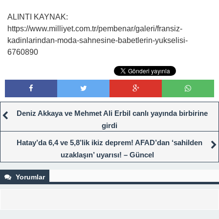
ALINTI KAYNAK:
https://www.milliyet.com.tr/pembenar/galeri/fransiz-
kadinlarindan-moda-sahnesine-babetlerin-yukselisi-
6760890
Deniz Akkaya ve Mehmet Ali Erbil canlı yayında birbirine
girdi
Hatay’da 6,4 ve 5,8’lik ikiz deprem! AFAD’dan ‘sahilden
uzaklaşın’ uyarısı! – Güncel
Yorumlar