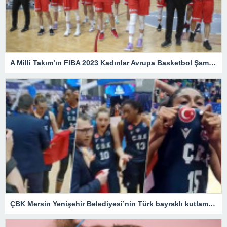
A Milli Takım’ın FIBA 2023 Kadınlar Avrupa Basketbol Şampiyonası’nda programı belli oldu – Son Dakika Spor Haberleri
ÇBK Mersin Yenişehir Belediyesi’nin Türk bayraklı kutlamasına engel – Son Dakika Spor Haberleri