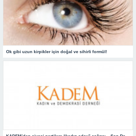
Ok gibi uzun kirpikler için doğal ve sihirli formül!
KADEM’den siyasi partilere “kadın aday” çağrısı – Son Dakika Türkiye Haberleri