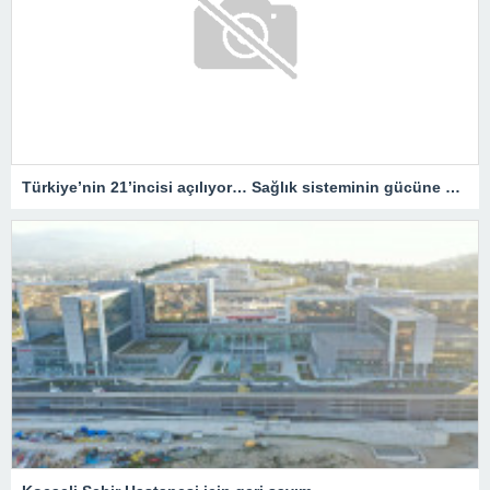
Türkiye’nin 21’incisi açılıyor… Sağlık sisteminin gücüne güç katacak