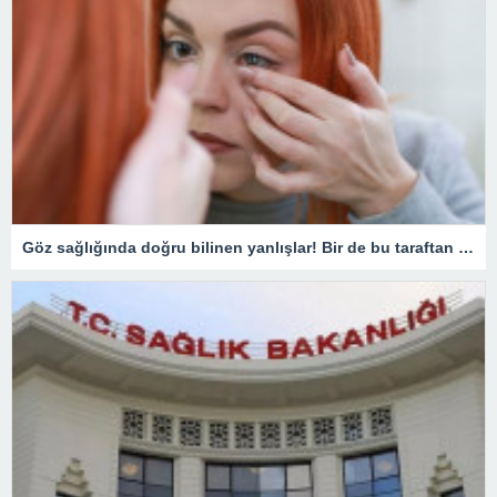
Göz sağlığında doğru bilinen yanlışlar! Bir de bu taraftan bakın…