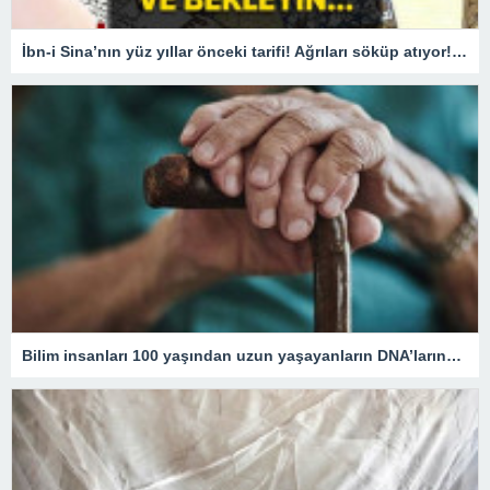
İbn-i Sina’nın yüz yıllar önceki tarifi! Ağrıları söküp atıyor! O yağı sürün ve bekleyin
Bilim insanları 100 yaşından uzun yaşayanların DNA’larındaki kritik özelliği tespit etti