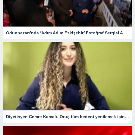
Odunpazarı’nda ‘Adım Adım Eskişehir’ Fotoğraf Sergisi Açıldı
Diyetisyen Cemre Kamalı: Oruç tüm bedeni yenilemek için bir fırsat