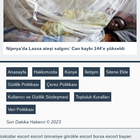
Nijerya’da Lassa ateşi salgını: Can kaybı 144’e yükseldi
Anasayfa
Hakkımızda
Künye
İletişim
Sitene Ekle
Gizlilik Politikası
Çerez Politikası
Kullanıcı ve Gizlilik Sözleşmesi
Topluluk Kuralları
Veri Politikası
Son Dakika Haberci © 2023
üsküdar escort
escort ümraniye
görükle escort
bursa escort bayan