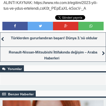
ALINTI KAYNAK: https://www.ntv.com.tr/egitim/2023-yili-
tus-ve-ydus-ertelendi,csK0t_PEpEaXL-kSocV-_A
Türklerden gururlandıran başarı! Dünya 3.’sü oldular
Renault-Nissan-Mitsubishi İttifakında değişim – Araba
Haberleri
Yorumlar
Benzer Haberler