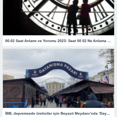
00.02 Saat Anlamı ve Yorumu 2023: Saat 00 02 Ne Anlama Gelir?
İBB, depremzede üreticiler için Beyazıt Meydanı’nda ‘Dayanışma Pazarı’ kurdu