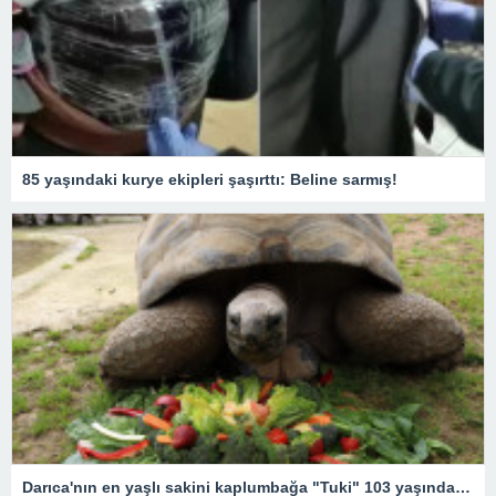
85 yaşındaki kurye ekipleri şaşırttı: Beline sarmış!
Darıca'nın en yaşlı sakini kaplumbağa "Tuki" 103 yaşında! Doğum günü etkinliğinden renkli kareler…