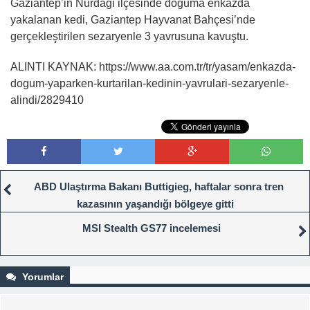
Gaziantep’in Nurdağı ilçesinde doğuma enkazda
yakalanan kedi, Gaziantep Hayvanat Bahçesi’nde
gerçekleştirilen sezaryenle 3 yavrusuna kavuştu.
ALINTI KAYNAK: https://www.aa.com.tr/tr/yasam/enkazda-
dogum-yaparken-kurtarilan-kedinin-yavrulari-sezaryenle-
alindi/2829410
ABD Ulaştırma Bakanı Buttigieg, haftalar sonra tren
kazasının yaşandığı bölgeye gitti
MSI Stealth GS77 incelemesi
Yorumlar