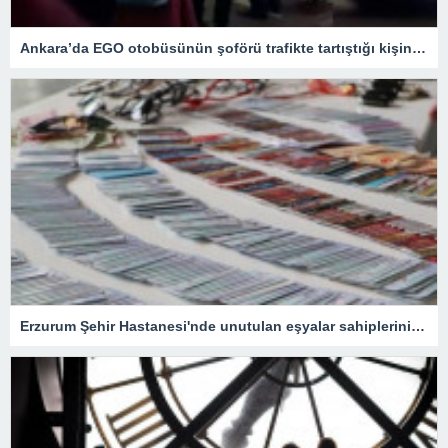
Ankara’da EGO otobüsünün şoförü trafikte tartıştığı kişinin aracını metrelerce sürükledi
Erzurum Şehir Hastanesi'nde unutulan eşyalar sahiplerini bekliyor: İçlerinde en ilginç olanı ise…