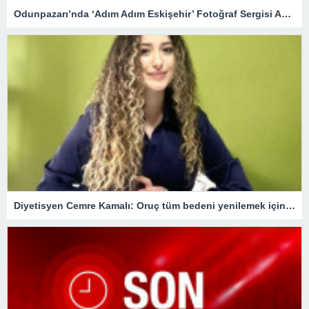
Odunpazarı’nda ‘Adım Adım Eskişehir’ Fotoğraf Sergisi Açıldı
Diyetisyen Cemre Kamalı: Oruç tüm bedeni yenilemek için bir fırsat