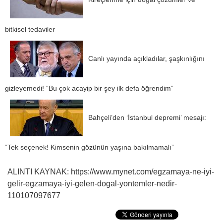
bitkisel tedaviler
Canlı yayında açıkladılar, şaşkınlığını
gizleyemedi! “Bu çok acayip bir şey ilk defa öğrendim”
Bahçeli’den ‘İstanbul depremi’ mesajı:
“Tek seçenek! Kimsenin gözünün yaşına bakılmamalı”
ALINTI KAYNAK: https://www.mynet.com/egzamaya-ne-iyi-
gelir-egzamaya-iyi-gelen-dogal-yontemler-nedir-
110107097677