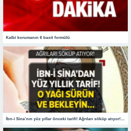
Kalbi korumanın 6 basit formülü
İbn-i Sina’nın yüz yıllar önceki tarifi! Ağrıları söküp atıyor! O yağı sürün ve bekleyin