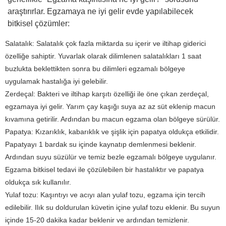
araştırırlar. Egzamaya ne iyi gelir evde yapılabilecek
bitkisel çözümler:
Salatalık: Salatalık çok fazla miktarda su içerir ve iltihap giderici
özelliğe sahiptir. Yuvarlak olarak dilimlenen salatalıkları 1 saat
buzlukta beklettikten sonra bu dilimleri egzamalı bölgeye
uygulamak hastalığa iyi gelebilir.
Zerdeçal: Bakteri ve iltihap karşıtı özelliği ile öne çıkan zerdeçal,
egzamaya iyi gelir. Yarım çay kaşığı suya az az süt eklenip macun
kıvamına getirilir. Ardından bu macun egzama olan bölgeye sürülür.
Papatya: Kızarıklık, kabarıklık ve şişlik için papatya oldukça etkilidir.
Papatyayı 1 bardak su içinde kaynatıp demlenmesi beklenir.
Ardından suyu süzülür ve temiz bezle egzamalı bölgeye uygulanır.
Egzama bitkisel tedavi ile çözülebilen bir hastalıktır ve papatya
oldukça sık kullanılır.
Yulaf tozu: Kaşıntıyı ve acıyı alan yulaf tozu, egzama için tercih
edilebilir. Ilık su doldurulan küvetin içine yulaf tozu eklenir. Bu suyun
içinde 15-20 dakika kadar beklenir ve ardından temizlenir.