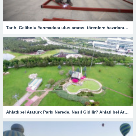
Tarihi Gelibolu Yarımadası uluslararası törenlere hazırlanıyor
Ahlatlıbel Atatürk Parkı Nerede, Nasıl Gidilir? Ahlatlıbel Atatürk Parkı Tarihi Ve Özellikleri…