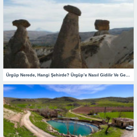
Ürgüp Nerede, Hangi Şehirde? Ürgüp’e Nasıl Gidilir Ve Gezilecek Yerler Nelerdir?