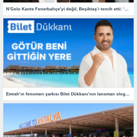
N’Golo Kante Fenerbahçe’yi değil, Beşiktaş’ı tercih etti: ‘Hayır hayır…’
Emrah’ın fenomen şarkısı Bilet Dükkanı’nın lansman sloganı oldu