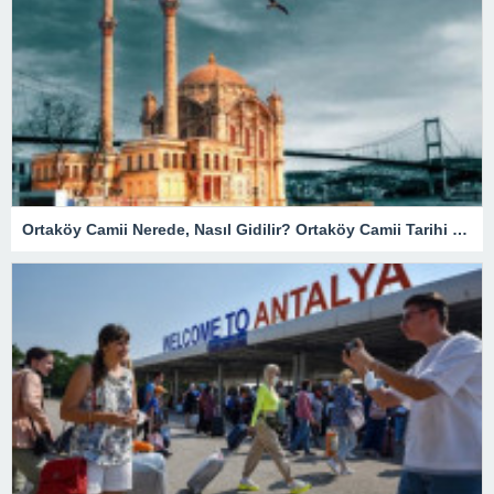
Ortaköy Camii Nerede, Nasıl Gidilir? Ortaköy Camii Tarihi Ve Özellikleri…