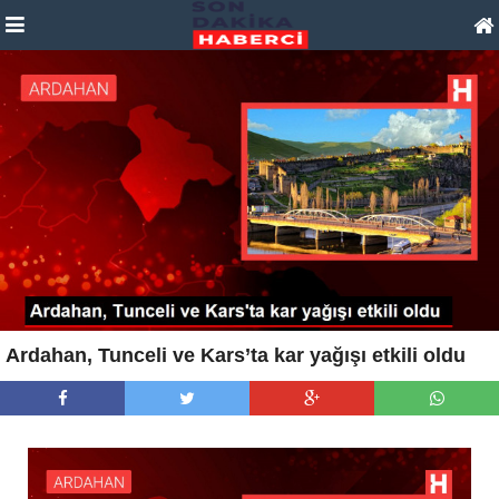
Ardahan, Tunceli ve Kars’ta kar yağışı etkili oldu