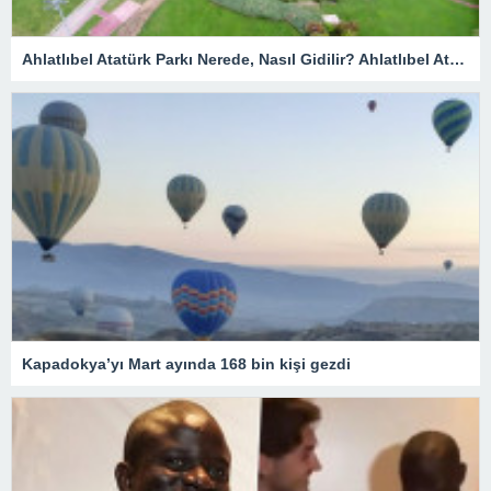
Ahlatlıbel Atatürk Parkı Nerede, Nasıl Gidilir? Ahlatlıbel Atatürk Parkı Tarihi Ve Özellikleri…
Kapadokya’yı Mart ayında 168 bin kişi gezdi