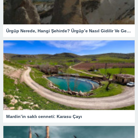
Ürgüp Nerede, Hangi Şehirde? Ürgüp’e Nasıl Gidilir Ve Gezilecek Yerler Nelerdir?
Mardin’in saklı cenneti: Karasu Çayı