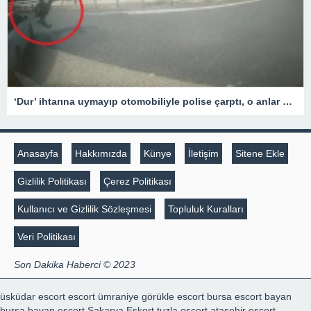
‘Dur’ ihtarına uymayıp otomobiliyle polise çarptı, o anlar kamerada
Anasayfa
Hakkımızda
Künye
İletişim
Sitene Ekle
Gizlilik Politikası
Çerez Politikası
Kullanıcı ve Gizlilik Sözleşmesi
Topluluk Kuralları
Veri Politikası
Son Dakika Haberci © 2023
üsküdar escort
escort ümraniye
görükle escort
bursa escort bayan
bursa bayan escort
Sakarya Eskort
tuzla escort
ataşehir escort