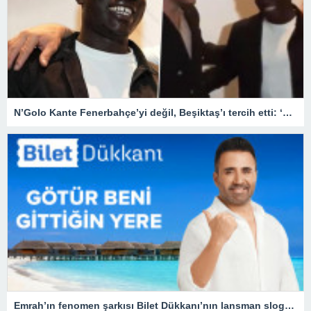
N’Golo Kante Fenerbahçe’yi değil, Beşiktaş’ı tercih etti: ‘Hayır hayır…’
Emrah’ın fenomen şarkısı Bilet Dükkanı’nın lansman sloganı oldu