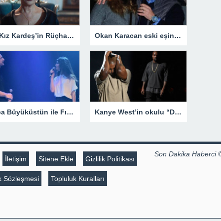
Üç Kız Kardeş’in Rüçhan’ı Veda Yurtsever’in eski eşi de çok ünlü çıktı! Meğer Güldür Güldür’ün yıldızıyla…
Okan Karacan eski eşinin hayatını zindana çevirdi! Zeynep Kadıoğlu savcılığa koştu: Beni tuzağa çekmeye çalışıyor
Tuba Büyüküstün ile Fırat Çelik Fransa’da depremzedeler için yardım gecesi düzenledi
Kanye West’in okulu “Donda Academy” hakkında skandal iddialar – Son Dakika Magazin Haberleri
Son Dakika Haberci 
İletişim
Sitene Ekle
Gizlilik Politikası
lik Sözleşmesi
Topluluk Kuralları