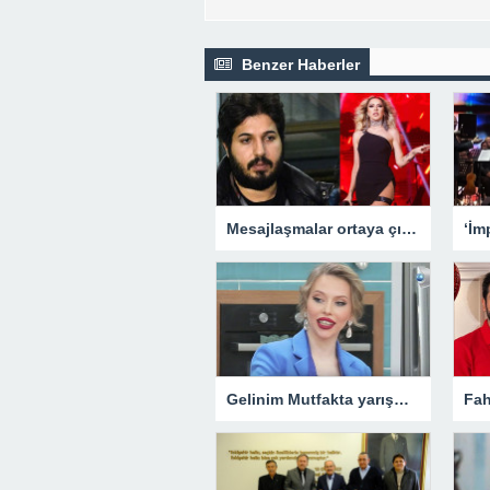
Benzer Haberler
Mesajlaşmalar ortaya çıkmıştı! Hadise-Reza Zarrab olayında flaş gelişme
Gelinim Mutfakta yarışmacısı Olena Melnıchuk nereli? Gelinim Mutfakta Olena kimdir, kaç yaşında?