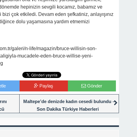
 dönemde hepinizin sevgili kocamız, babamız ve
i bizi çok etkiledi. Devam eden şefkatiniz, anlayışınız
ildiğince dolu yaşamasına yardım etmemizi
.tr/galeri/n-life/magazin/bruce-willisin-son-
taligiyla-mucadele-eden-bruce-willise-yeni-
0g
tle
Paylaş
Gönder
rını
Maltepe’de denizde kadın cesedi bulundu –
cü
Son Dakika Türkiye Haberleri