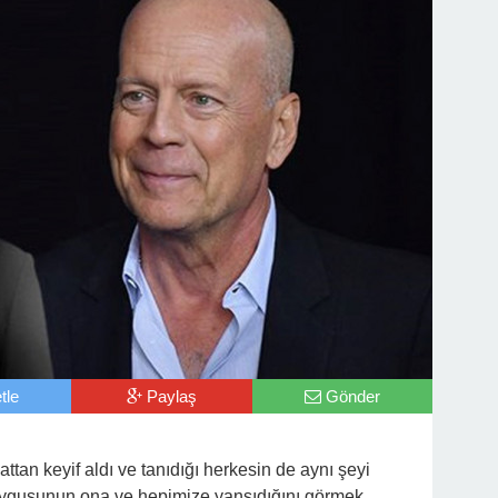
tle
Paylaş
Gönder
ttan keyif aldı ve tanıdığı herkesin de aynı şeyi
uygusunun ona ve hepimize yansıdığını görmek,