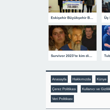
Eskişehir Büyükşehir Belediyesi’nden Amatör Spora Nakdi Destek
Survivor 2023’te kim diskalifiye oldu? Hangi yarışmacı Survivor’dan gönderildi? – Magazin Haberleri
Anasayfa
Hakkımızda
Künye
Çerez Politikası
Kullanıcı ve Gizli
Veri Politikası