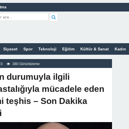
atma
leri Nelerdir?
tleri Nelerdir?
etleri Nelerdir?
Siyaset
Spor
Teknoloji
Eğitim
Kültür & Sanat
Kadın
tleri Nelerdir?
t Bayan Sitesi
23
380 Görüntüleme
z
n durumuyla ilgili
astalığıyla mücadele eden
ni teşhis – Son Dakika
i