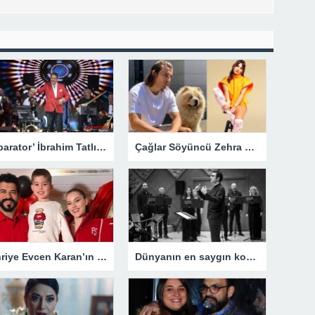
‘İmparator’ İbrahim Tatlıses Yıllar Sonra Yeniden Sahnede – Magazin
Çağlar Söyüncü Zehra Yılmaz’ı takip etti! Zehra Yılmaz kimdir?
Fahriye Evcen Karan’ın doğum gününden aile fotoğraflarını paylaştı
Dünyanın en saygın korolar buluşması