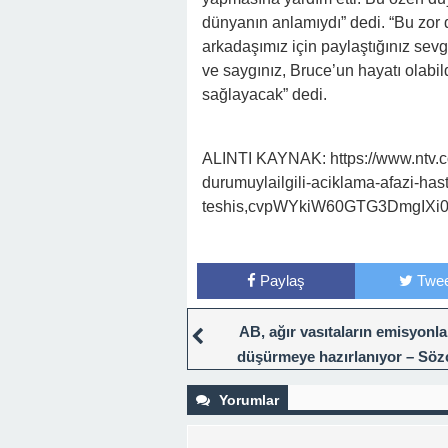
dünyanın anlamıydı” dedi. “Bu zor
arkadaşımız için paylaştığınız sevg
ve saygınız, Bruce’un hayatı olab
sağlayacak” dedi.
ALINTI KAYNAK: https://www.ntv.com
durumuylailgili-aciklama-afazi-has
teshis,cvpWYkiW60GTG3DmgIXi
Paylaş
Twee
AB, ağır vasıtaların emisyonla
düşürmeye hazırlanıyor – Söz
Yorumlar