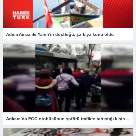
Adem Amca ile Yaren'in dostluğu, şarkıya konu oldu
Ankara’da EGO otobüsünün şoförü trafikte tartıştığı kişinin aracını metrelerce sürükledi