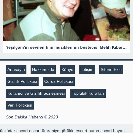
Yeşilçam’ın sevilen film müziklerinin bestecisi Melih Kibar anılıyor
Anasayfa
Hakkımızda
Künye
İletişim
Sitene Ekle
Gizlilik Politikası
Çerez Politikası
Kullanıcı ve Gizlilik Sözleşmesi
Topluluk Kuralları
Veri Politikası
Son Dakika Haberci © 2023
üsküdar escort
escort ümraniye
görükle escort
bursa escort bayan