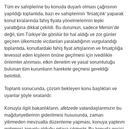
Tüm ev sahiplerine bu konuda duyarlı olması çağrısının
yapıldığı toplantıda, bazı ev sahiplerinin ‘fırsatçılık’ yaparak
konut kiralarında fahiş fiyata yönelmelerinin tepki
yarattığına dikkat çekildi. Bu durumun, sadece Mersin’de
değil, tüm Türkiye’de görülür bir hal aldığı ve zor günler
geçiren ülkemizde vicdanları yaraladığının vurgulandığı
toplantıda, konutlardaki fahiş fiyat artışlarının ve fırsatçılığa
tevessül eden kişilerin önüne geçilmesi için ivedilikle
önlemler alınması, etkin denetim ve yasal sorumluluğu
bulunan tüm kurumların harekete geçmesi gerektiği
belirtildi.
Toplantı sonucunda, çözüm bekleyen konu başlıkları ve
uyarılar şöyle sıralandı:
Konuyla ilgili bakanlıkların, afetzede vatandaşlarımızın bu
mağduriyetlerinin giderilmesi hususunda, zaman
yitirmeden mevzuatta düzenleme yapması, konuya yaptırım
getirmesi zorunlu olduğu ortaya çıkmıştır. Bu konuda geçici