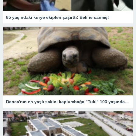
85 yaşındaki kurye ekipleri şaşırttı: Beline sarmış!
Darıca'nın en yaşlı sakini kaplumbağa "Tuki" 103 yaşında! Doğum günü etkinliğinden renkli kareler…