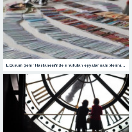
Erzurum Şehir Hastanesi'nde unutulan eşyalar sahiplerini bekliyor: İçlerinde en ilginç olanı ise…