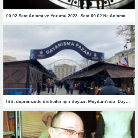
00.02 Saat Anlamı ve Yorumu 2023: Saat 00 02 Ne Anlama Gelir?
İBB, depremzede üreticiler için Beyazıt Meydanı’nda ‘Dayanışma Pazarı’ kurdu