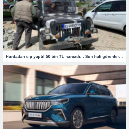
Hurdadan cip yaptı! 50 bin TL harcadı… Son hali görenleri hayrete düşürdü