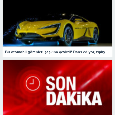
Bu otomobil görenleri şaşkına çevirdi! Dans ediyor, zıplıyor…