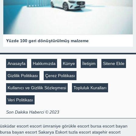
Yüzde 100 geri dönüştürülmüş malzeme
Anasayfa
Hakkımızda
Künye
İletişim
Sitene Ekle
Gizlilik Politikası
Çerez Politikası
Kullanıcı ve Gizlilik Sözleşmesi
Topluluk Kuralları
Veri Politikası
Son Dakika Haberci © 2023
üsküdar escort
escort ümraniye
görükle escort
bursa escort bayan
bursa bayan escort
Sakarya Eskort
tuzla escort
ataşehir escort