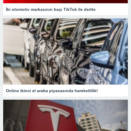
İki otomotiv markasının başı TikTok ile dertte
Online ikinci el araba piyasasında hareketlilik!