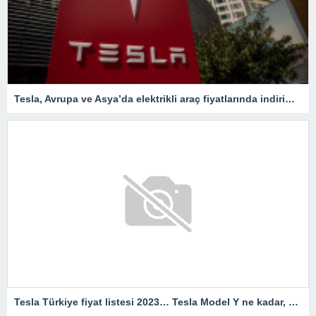
Tesla, Avrupa ve Asya’da elektrikli araç fiyatlarında indirimleri genişletiyor – Son Dakika Ekonomi Haberleri
Tesla Türkiye fiyat listesi 2023… Tesla Model Y ne kadar, kaç TL?