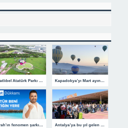
gidiyorum
Ahlatlıbel Atatürk Parkı Nerede, Nasıl Gidilir? Ahlatlıbel Atatürk Parkı Tarihi Ve Özellikleri…
Kapadokya’yı Mart ayında 168 bin kişi gezdi
Emrah’ın fenomen şarkısı Bilet Dükkanı’nın lansman sloganı oldu
Antalya’ya bu yıl gelen yabancı turist sayısı 1 milyonu aştı