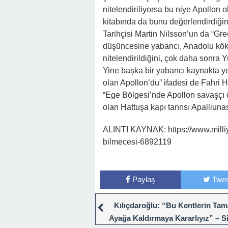
nitelendiriliyorsa bu niye Apollo
kitabında da bunu değerlendirdiğini
Tarihçisi Martin Nilsson’un da “Gr
düşüncesine yabancı, Anadolu kökenl
nitelendirildiğini, çok daha sonra Y
Yine başka bir yabancı kaynakta y
olan Apollon’du” ifadesi de Fahri 
“Ege Bölgesi’nde Apollon savaşçı öz
olan Hattuşa kapı tanrısı Apalliunas
ALINTI KAYNAK: https://www.milliyet
bilmecesi-6892119
Paylaş
Twee
Kılıçdaroğlu: “Bu Kentlerin Ta
Ayağa Kaldırmaya Kararlıyız” – S