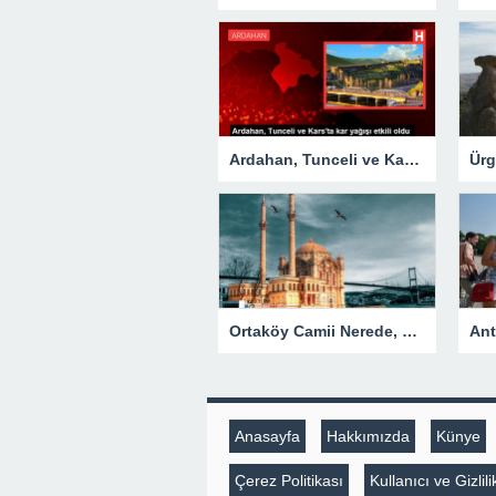
Ardahan, Tunceli ve Kars’ta kar yağışı etkili oldu
Ortaköy Camii Nerede, Nasıl Gidilir? Ortaköy Camii Tarihi Ve Özellikleri…
Anasayfa
Hakkımızda
Künye
Çerez Politikası
Kullanıcı ve Gizli