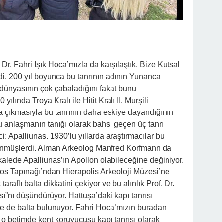
 Dr. Fahri Işık Hoca’mızla da karşılaştık. Bize Kutsal
erdi. 200 yıl boyunca bu tanrının adının Yunanca
 dünyasının çok çabaladığını fakat bunu
yılında Troya Kralı ile Hitit Kralı II. Murşili
a çıkmasıyla bu tanrının daha eskiye dayandığının
 Bu anlaşmanın tanığı olarak bahsi geçen üç tanrı
ci: Apalliunas. 1930’lu yıllarda araştırmacılar bu
şünmüşlerdi. Alman Arkeolog Manfred Korfmann da
alede Apalliunas’ın Apollon olabileceğine değiniyor.
os Tapınağı’ndan Hierapolis Arkeoloji Müzesi’ne
t taraflı balta dikkatini çekiyor ve bu alınlık Prof. Dr.
ısı”nı düşündürüyor. Hattuşa’daki kapı tanrısı
nde de balta bulunuyor. Fahri Hoca’mızın buradan
 o betimde kent koruyucusu kapı tanrısı olarak