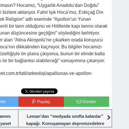
n olmasın? Hocamız, “Uygarlık Anadolu’dan Doğdu”
 bizlere aktarıyor. Fahri Işık Hoca’mız, Eskiçağ Din
eek Religion” adlı eserinde “Apollon’un Yunan
i bir tanrı olduğunu ve Hititlerde kapı tanrısı olarak
unan düşüncesine geçtiğini” söylediğini belirtiyor.
er alan “Atina Akropolü’ne çıkarken orada koruyucu
Hoca’nın dikkatinden kaçmıyor. Bu bilgiler hocamızı
elliğiyle ön plana çıkıyorsa, bunun bir elinde balta
 ile bir bağlantısı olabileceği” varsayımına çıkarıyor.
.com.tr/tatil/arkeoloji/apalliunas-ve-apollon-
tle
Paylaş
Gönder
mamını
Leman’dan “medyada sınıfta kalanlar”
iyaset
kapağı: Konuşamayan depremzedelere