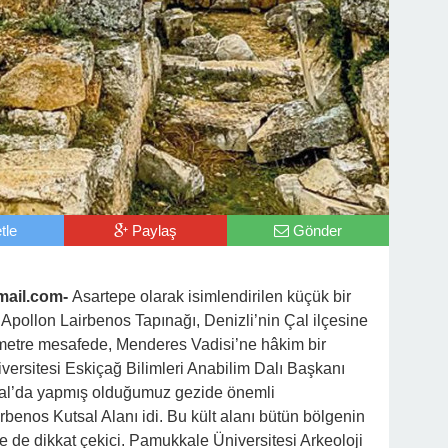
tle
Paylaş
Gönder
ail.com-
Asartepe olarak isimlendirilen küçük bir
pollon Lairbenos Tapınağı, Denizli’nin Çal ilçesine
ometre mesafede, Menderes Vadisi’ne hâkim bir
ersitesi Eskiçağ Bilimleri Anabilim Dalı Başkanı
e Çal’da yapmış olduğumuz gezide önemli
rbenos Kutsal Alanı idi. Bu kült alanı bütün bölgenin
e de dikkat çekici. Pamukkale Üniversitesi Arkeoloji