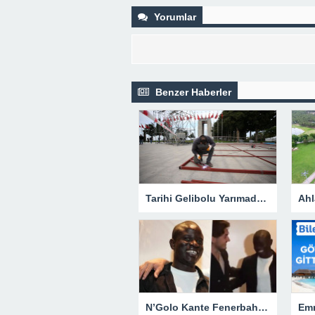
Yorumlar
Benzer Haberler
Tarihi Gelibolu Yarımadası uluslararası törenlere hazırlanıyor
N’Golo Kante Fenerbahçe’yi değil, Beşiktaş’ı tercih etti: ‘Hayır hayır…’