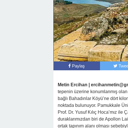
Paylaş
Twee
Metin Ercihan |
ercihanmetin@gm
tepenin üzerine konumlanmış olan A
bağlı Bahadınlar Köyü’ne dört kil
noktada bulunuyor. Pamukkale Üniv
Prof. Dr. Yusuf Kılıç Hoca’mız il
duraklarımızdan biri de Apollon Lai
ortak tapınım alanı olması sebebiyl