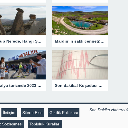
Ürgüp Nerede, Hangi Şehirde? Ürgüp’e Nasıl Gidilir Ve Gezilecek Yerler Nelerdir?
Mardin’in saklı cenneti: Karasu Çayı
Antalya turizmde 2023 yılına rekorla başladı
Son dakika! Kuşadası Körfezi’nde deprem
Son Dakika Haberci 
İletişim
Sitene Ekle
Gizlilik Politikası
lik Sözleşmesi
Topluluk Kuralları