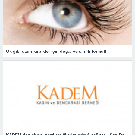
Ok gibi uzun kirpikler için doğal ve sihirli formül!
KADEM’den siyasi partilere “kadın aday” çağrısı – Son Dakika Türkiye Haberleri