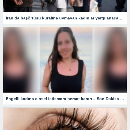
İran’da başörtüsü kuralına uymayan kadınlar yargılanacak – Son Dakika Dünya Haberleri
Engelli kadına cinsel istismara beraat kararı – Son Dakika Türkiye Haberleri