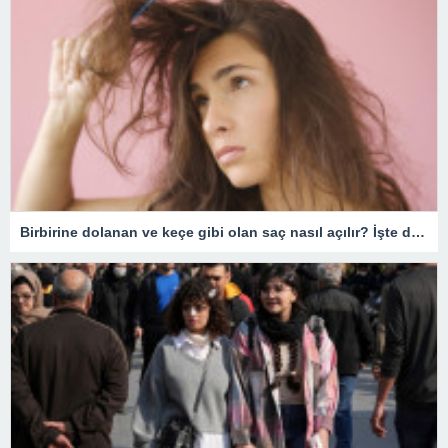
Birbirine dolanan ve keçe gibi olan saç nasıl açılır? İşte dolaşık saçı açmanın en kolay yöntemi!