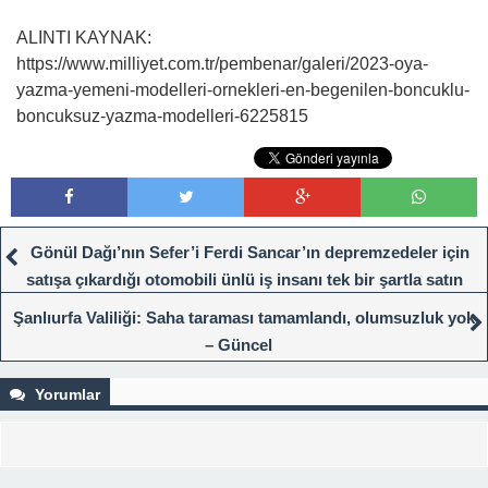
ALINTI KAYNAK:
https://www.milliyet.com.tr/pembenar/galeri/2023-oya-
yazma-yemeni-modelleri-ornekleri-en-begenilen-boncuklu-
boncuksuz-yazma-modelleri-6225815
Gönül Dağı’nın Sefer’i Ferdi Sancar’ın depremzedeler için
satışa çıkardığı otomobili ünlü iş insanı tek bir şartla satın
aldı
Şanlıurfa Valiliği: Saha taraması tamamlandı, olumsuzluk yok
– Güncel
Yorumlar