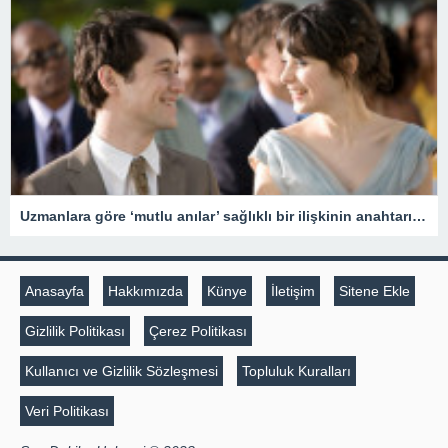
Uzmanlara göre ‘mutlu anılar’ sağlıklı bir ilişkinin anahtarı olabilir
Anasayfa
Hakkımızda
Künye
İletişim
Sitene Ekle
Gizlilik Politikası
Çerez Politikası
Kullanıcı ve Gizlilik Sözleşmesi
Topluluk Kuralları
Veri Politikası