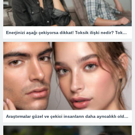
Enerjinizi aşağı çekiyorsa dikkat! Toksik ilişki nedir? Toksik ilişki nasıl anlaşılır, düzelir mi?
Araştırmalar güzel ve çekici insanların daha ayrıcalıklı olduğunu gösteriyor