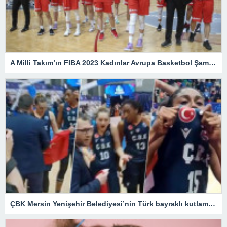
A Milli Takım’ın FIBA 2023 Kadınlar Avrupa Basketbol Şampiyonası’nda programı belli oldu – Son Dakika Spor Haberleri
ÇBK Mersin Yenişehir Belediyesi’nin Türk bayraklı kutlamasına engel – Son Dakika Spor Haberleri