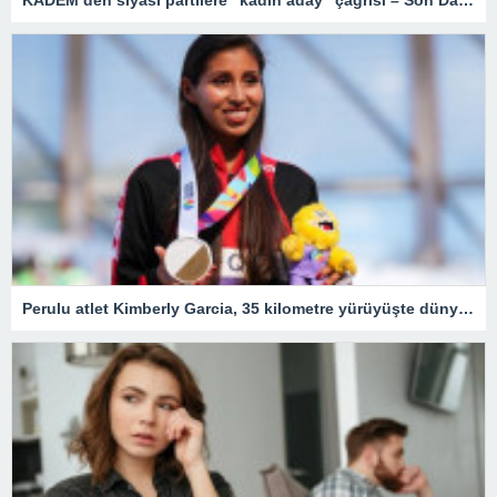
Perulu atlet Kimberly Garcia, 35 kilometre yürüyüşte dünya rekoru kırdı – Son Dakika Spor Haberleri