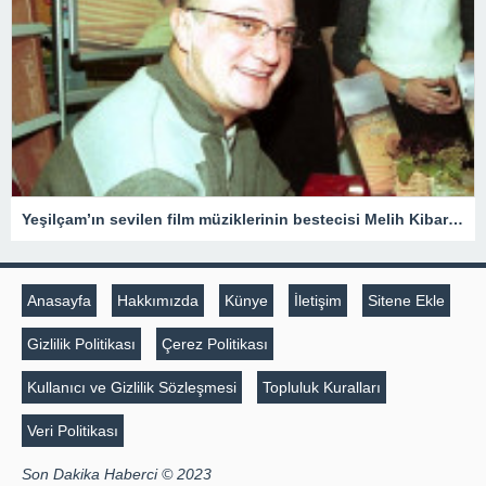
Yeşilçam’ın sevilen film müziklerinin bestecisi Melih Kibar anılıyor
Anasayfa
Hakkımızda
Künye
İletişim
Sitene Ekle
Gizlilik Politikası
Çerez Politikası
Kullanıcı ve Gizlilik Sözleşmesi
Topluluk Kuralları
Veri Politikası
Son Dakika Haberci © 2023