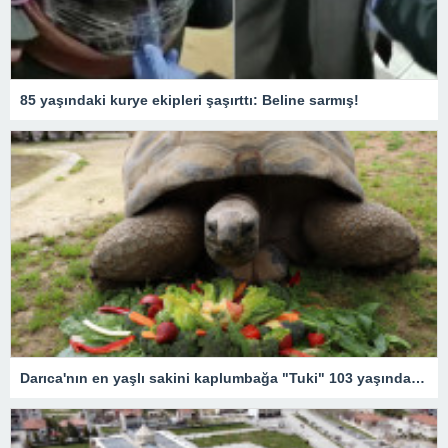
85 yaşındaki kurye ekipleri şaşırttı: Beline sarmış!
Darıca'nın en yaşlı sakini kaplumbağa "Tuki" 103 yaşında! Doğum günü etkinliğinden renkli kareler…