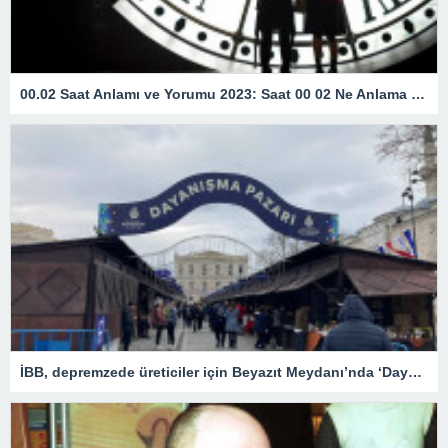
00.02 Saat Anlamı ve Yorumu 2023: Saat 00 02 Ne Anlama Gelir?
İBB, depremzede üreticiler için Beyazıt Meydanı’nda ‘Dayanışma Pazarı’ kurdu