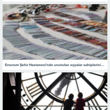
Erzurum Şehir Hastanesi'nde unutulan eşyalar sahiplerini bekliyor: İçlerinde en ilginç olanı ise…