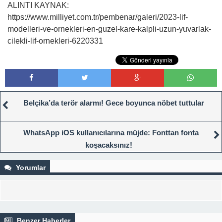
ALINTI KAYNAK:
https://www.milliyet.com.tr/pembenar/galeri/2023-lif-
modelleri-ve-ornekleri-en-guzel-kare-kalpli-uzun-yuvarlak-
cilekli-lif-ornekleri-6220331
Belçika’da terör alarmı! Gece boyunca nöbet tuttular
WhatsApp iOS kullanıcılarına müjde: Fonttan fonta
koşacaksınız!
Yorumlar
Benzer Haberler