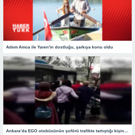
Adem Amca ile Yaren'in dostluğu, şarkıya konu oldu
Ankara’da EGO otobüsünün şoförü trafikte tartıştığı kişinin aracını metrelerce sürükledi