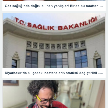
Göz sağlığında doğru bilinen yanlışlar! Bir de bu taraftan bakın…
Diyarbakır’da 4 ilçedeki hastanelerin statüsü değiştirildi – Sağlık