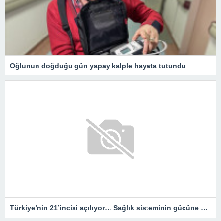
Oğlunun doğduğu gün yapay kalple hayata tutundu
Türkiye’nin 21’incisi açılıyor… Sağlık sisteminin gücüne güç katacak