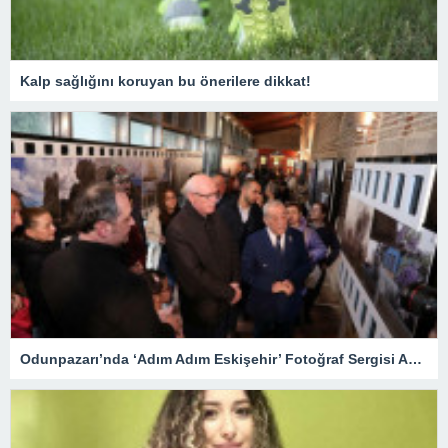
Kalp sağlığını koruyan bu önerilere dikkat!
Odunpazarı’nda ‘Adım Adım Eskişehir’ Fotoğraf Sergisi Açıldı