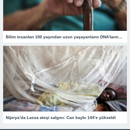
Bilim insanları 100 yaşından uzun yaşayanların DNA’larındaki kritik özelliği tespit etti
Nijerya’da Lassa ateşi salgını: Can kaybı 144’e yükseldi