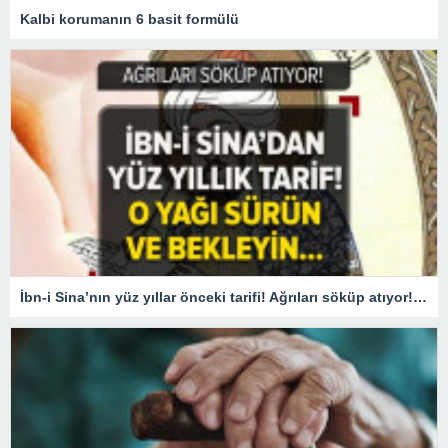
Kalbi korumanın 6 basit formülü
İbn-i Sina’nın yüz yıllar önceki tarifi! Ağrıları söküp atıyor! O yağı sürün ve bekleyin