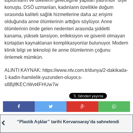
toplumların ve ülkelerin geleceğine yapılan yatırımdır” diye
konuştu. DSÖ uzmanları, kadınların özellikle doğum
sırasında kaliteli sağlık hizmetlerine daha az erişimi
olduğunda anne ölümlerinin arttığını söylüyor. Anne
ölümlerinin önde gelen nedenleri arasında şiddetli
kanama, yüksek tansiyon, enfeksiyon ve güvenli olmayan
kürtajdan kaynaklanan komplikasyonlar bulunuyor. Modern
klinik bilgi ve teknoloji ile anne ölümlerinin çoğunu
önlemek mümkün.
ALINTI KAYNAK: https://www.ntv.com.tr/dunya/2-dakikada-
1-kadin-hamilelik-yuzunden-oluyor,s-
s8BjlfKECrWvt4FHUw7w
“Plastik Aşklar” tarihi Kervansaray’da sahnelendi