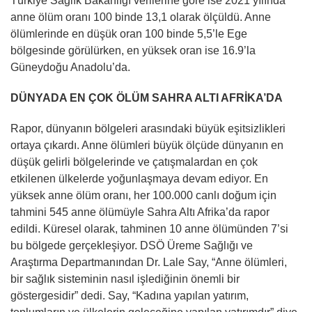
Türkiye Sağlık Bakanlığı verilerine göre ise 2021 yılında
anne ölüm oranı 100 binde 13,1 olarak ölçüldü. Anne
ölümlerinde en düşük oran 100 binde 5,5’le Ege
bölgesinde görülürken, en yüksek oran ise 16.9’la
Güneydoğu Anadolu’da.
DÜNYADA EN ÇOK ÖLÜM SAHRA ALTI AFRİKA’DA
Rapor, dünyanın bölgeleri arasındaki büyük eşitsizlikleri
ortaya çıkardı. Anne ölümleri büyük ölçüde dünyanın en
düşük gelirli bölgelerinde ve çatışmalardan en çok
etkilenen ülkelerde yoğunlaşmaya devam ediyor. En
yüksek anne ölüm oranı, her 100.000 canlı doğum için
tahmini 545 anne ölümüyle Sahra Altı Afrika’da rapor
edildi. Küresel olarak, tahminen 10 anne ölümünden 7’si
bu bölgede gerçekleşiyor. DSÖ Üreme Sağlığı ve
Araştırma Departmanından Dr. Lale Say, “Anne ölümleri,
bir sağlık sisteminin nasıl işlediğinin önemli bir
göstergesidir” dedi. Say, “Kadına yapılan yatırım,