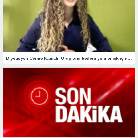
Diyetisyen Cemre Kamalı: Oruç tüm bedeni yenilemek için bir fırsat