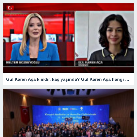
Gül Karen Aça kimdir, kaç yaşında? Gül Karen Aça hangi okulda, nereli?