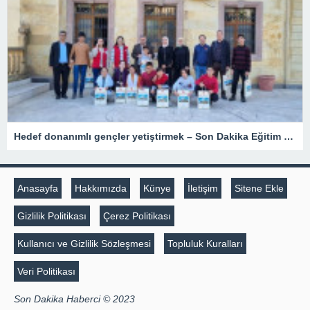
Hedef donanımlı gençler yetiştirmek – Son Dakika Eğitim Haberleri
Anasayfa
Hakkımızda
Künye
İletişim
Sitene Ekle
Gizlilik Politikası
Çerez Politikası
Kullanıcı ve Gizlilik Sözleşmesi
Topluluk Kuralları
Veri Politikası
Son Dakika Haberci © 2023