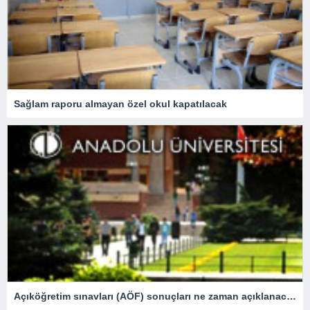
Sağlam raporu almayan özel okul kapatılacak
Açıköğretim sınavları (AÖF) sonuçları ne zaman açıklanacak? (2023 AÖF sonuçları sorgulama ekranı) – Son Dakika Eğitim Haberleri