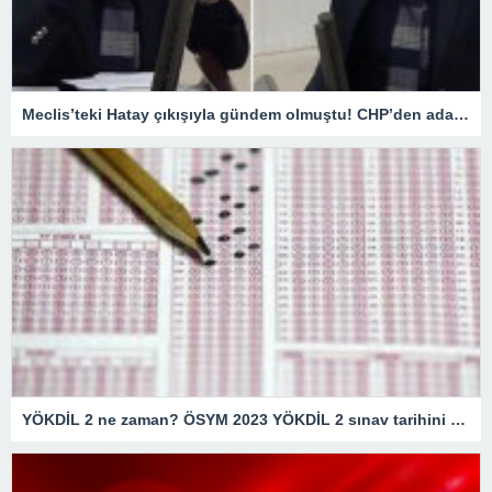
Meclis’teki Hatay çıkışıyla gündem olmuştu! CHP’den aday gösterilmeyen Suzan Şahin ilk kez konuştu
YÖKDİL 2 ne zaman? ÖSYM 2023 YÖKDİL 2 sınav tarihini duyurdu mu, başvurular ne zaman?