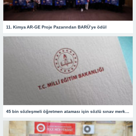
11. Kimya AR-GE Proje Pazarından BARÜ’ye ödül
45 bin sözleşmeli öğretmen ataması için sözlü sınav merkezleri açıklandı