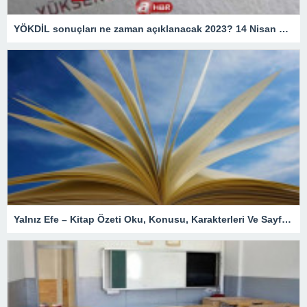
YÖKDİL sonuçları ne zaman açıklanacak 2023? 14 Nisan YÖKDİL sınav sonuçları saat kaçta açıklanır? ÖSYM sonuç sorgulama ekranı!
Yalnız Efe – Kitap Özeti Oku, Konusu, Karakterleri Ve Sayfa Sayısı – En Son Haberler