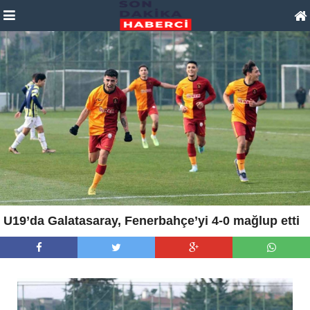
U19’da Galatasaray, Fenerbahçe’yi 4-0 mağlup etti