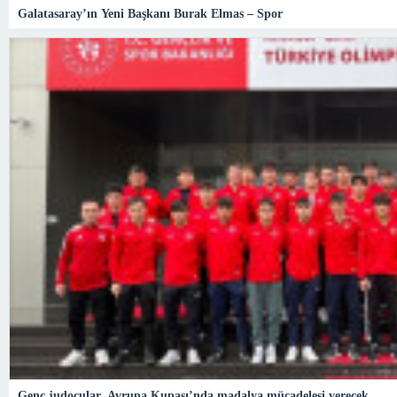
Galatasaray’ın Yeni Başkanı Burak Elmas – Spor
Genç judocular, Avrupa Kupası’nda madalya mücadelesi verecek