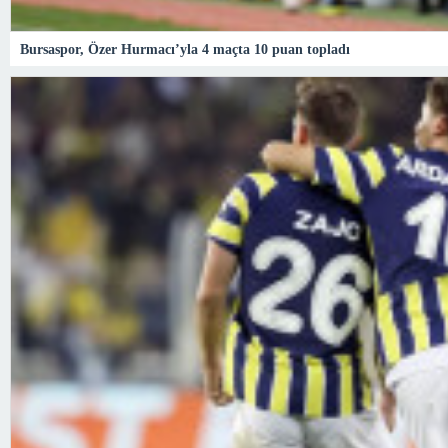
Bursaspor, Özer Hurmacı’yla 4 maçta 10 puan topladı