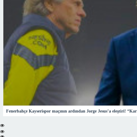
Fenerbahçe Kayserispor maçının ardından Jorge Jesus’a eleştiri! “Ka