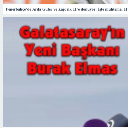
Fenerbahçe’de Arda Güler ve Zajc ilk 11’e dönüyor: İşte muhtemel 11