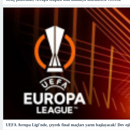
UEFA Avrupa Ligi’nde, çeyrek final maçları yarın başlayacak! Dev e