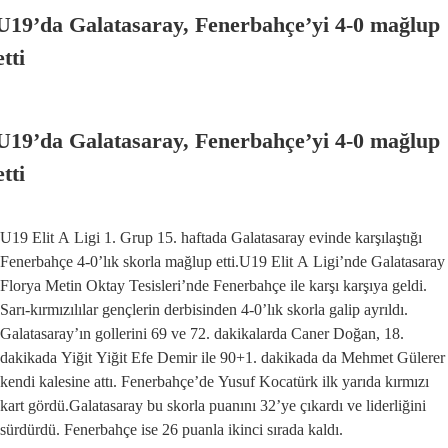
U19’da Galatasaray, Fenerbahçe’yi 4-0 mağlup
etti
U19’da Galatasaray, Fenerbahçe’yi 4-0 mağlup
etti
U19 Elit A Ligi 1. Grup 15. haftada Galatasaray evinde karşılaştığı
Fenerbahçe 4-0’lık skorla mağlup etti.U19 Elit A Ligi’nde Galatasaray
Florya Metin Oktay Tesisleri’nde Fenerbahçe ile karşı karşıya geldi.
Sarı-kırmızılılar gençlerin derbisinden 4-0’lık skorla galip ayrıldı.
Galatasaray’ın gollerini 69 ve 72. dakikalarda Caner Doğan, 18.
dakikada Yiğit Yiğit Efe Demir ile 90+1. dakikada da Mehmet Gülerer
kendi kalesine attı. Fenerbahçe’de Yusuf Kocatürk ilk yarıda kırmızı
kart gördü.Galatasaray bu skorla puanını 32’ye çıkardı ve liderliğini
sürdürdü. Fenerbahçe ise 26 puanla ikinci sırada kaldı.