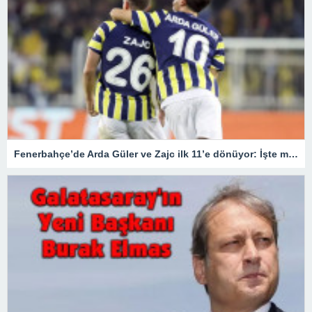
Fenerbahçe’de Arda Güler ve Zajc ilk 11’e dönüyor: İşte muhtemel 11