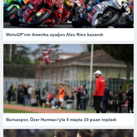
MotoGP’nin Amerika ayağını Alex Rins kazandı
Bursaspor, Özer Hurmacı’yla 4 maçta 10 puan topladı