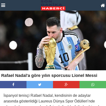
Rafael Nadal'a göre yılın sporcusu Lionel Messi
İspanyol tenisçi Rafael Nadal, kendisinin de adaylar
arasında gösterildiği Laureus Dünya Spor Ödülleri’nde