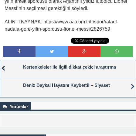
yılın erkek sporcusu olarak Arjantinli yıldız futbolcu Lionel
Messi’nin seçilmesi gerektiğini söyledi.
ALINTI KAYNAK: https://www.aa.com.tr/tr/spor/rafael-
nadala-gore-yilin-sporcusu-lionel-messi/2826759
Kertenkeleler ile ilgili dikkat çekici araştırma
Deniz Baykal Hayatını Kaybetti! – Siyaset
Yorumlar