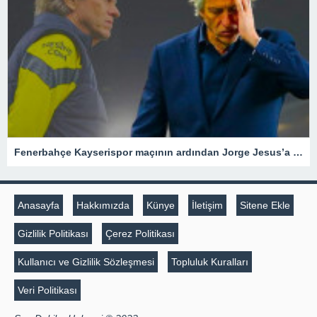
Fenerbahçe Kayserispor maçının ardından Jorge Jesus’a eleştiri! “Karizması zayıfladı, Guardiola bile…”Fenerbahçe
Anasayfa
Hakkımızda
Künye
İletişim
Sitene Ekle
Gizlilik Politikası
Çerez Politikası
Kullanıcı ve Gizlilik Sözleşmesi
Topluluk Kuralları
Veri Politikası