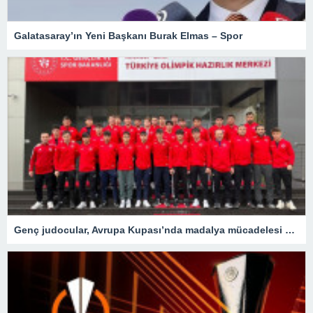
Galatasaray’ın Yeni Başkanı Burak Elmas – Spor
Genç judocular, Avrupa Kupası’nda madalya mücadelesi verecek