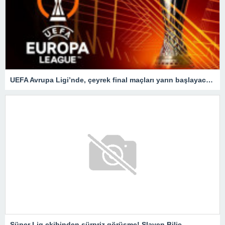
UEFA Avrupa Ligi’nde, çeyrek final maçları yarın başlayacak! Dev eşleşme…
Süper Lig ekibinden sürpriz görüşme! Slaven Bilic…