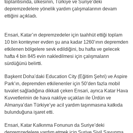
toplantısında, ülkesinin, Türkiye ve Suriye’deki
depremzedelere yönelik yardım çalışmalarının devam
ettiğini açıkladı.
Ensari, Katar’ın depremzedeler için taahhüt ettiği toplam
10 bin konteyner evden şu ana kadar 1260’ının depremden
etkilenen bölgelere sevk edildiğini, bu hafta ve gelecek
hafta 4 bin 845 evin nakledilmesi için çalışmaların
sürdüğünü belirtti.
Başkent Doha’daki Education City (Eğitim Şehri) ve Aspire
Park’ın, depremden etkilenenler için 50’den fazla mobil
tuvalet sağladığına dikkati çeken Ensari, ayrıca Katar Hava
Kuvvetlerinin de hava nakliye uçakları ile Ürdün ve
Almanya’dan Türkiye’ye acil yardım taşınmasına katkıda
bulunduğuna işaret etti.
Ensari, Katar Kalkınma Fonunun da Suriye’deki
depremzedelere yardım etmek için Suriye Sivil Savunma