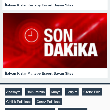
İtalyan Kızlar Kurtköy Escort Bayan Sitesi
İtalyan Kızlar Maltepe Escort Bayan Sitesi
Anasayfa
Hakkımızda
Künye
İletişim
Sitene Ekle
Gizlilik Politikası
Çerez Politikası