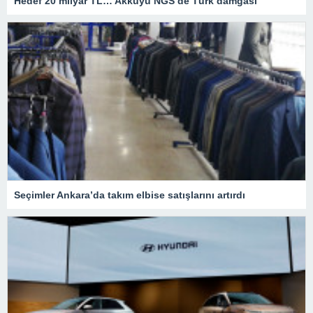
Hedef 20 milyar TL… Akkuyu NGS’de Türk damgası
Seçimler Ankara’da takım elbise satışlarını artırdı