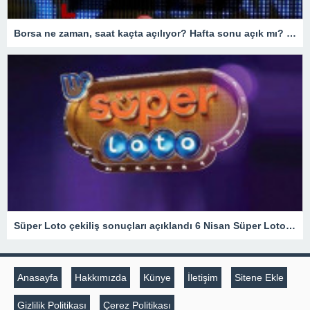
Borsa ne zaman, saat kaçta açılıyor? Hafta sonu açık mı? BORSA ÇALIŞMA SAATLERİ 2023
Süper Loto çekiliş sonuçları açıklandı 6 Nisan Süper Loto çekilişinde düşen numaralar şöyle: – Son Haberler
Anasayfa
Hakkımızda
Künye
İletişim
Sitene Ekle
Gizlilik Politikası
Çerez Politikası