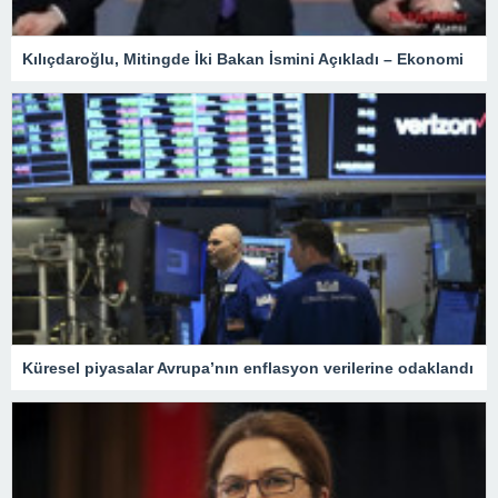
Kılıçdaroğlu, Mitingde İki Bakan İsmini Açıkladı – Ekonomi
Küresel piyasalar Avrupa’nın enflasyon verilerine odaklandı