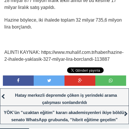
28 milyar 877 milyon liralık teklif alındı ve bu kesime 17
milyar liralık satış yapıldı.
Hazine böylece, iki ihalede toplam 32 milyar 735,6 milyon
lira borçlandı.
ALINTI KAYNAK: https://www.muhalif.com.tr/haber/hazine-
2-ihalede-yaklasik-327-milyar-lira-borclandi-113887
Hatay merkezli depremde çöken iş yerindeki arama
çalışması sonlandırıldı
YÖK’ün “uzaktan eğitim” kararı akademisyenleri ikiye böldü;
senato WhatsApp grubunda, “hibrit eğitime geçelim”
tartışması