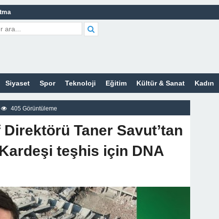
atma
leri Nelerdir?
tleri Nelerdir?
etleri Nelerdir?
Siyaset
Spor
Teknoloji
Eğitim
Kültür & Sanat
Kadın
tleri Nelerdir?
t Bayan Sitesi
405 Görüntüleme
z
 Direktörü Taner Savut’tan
 Kardeşi teşhis için DNA