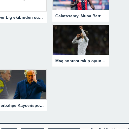
Galatasaray, Musa Barrow’u istiyor
Süper Lig ekibinden sürpriz görüşme! Slaven Bilic…
Maç sonrası rakip oyuncuyu yumrukladı!
Fenerbahçe Kayserispor maçının ardından Jorge Jesus’a eleştiri! “Karizması zayıfladı, Guardiola bile…”Fenerbahçe