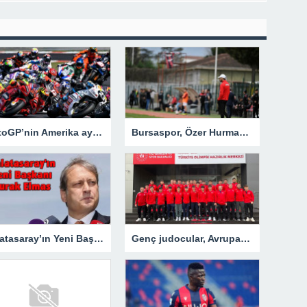
MotoGP’nin Amerika ayağını Alex Rins kazandı
Bursaspor, Özer Hurmacı’yla 4 maçta 10 puan topladı
Galatasaray’ın Yeni Başkanı Burak Elmas – Spor
Genç judocular, Avrupa Kupası’nda madalya mücadelesi verecek