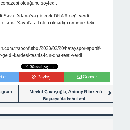
n cenazesi olduğunu söyledi.
i Savut Adana’ya giderek DNA örneği verdi.
in Taner Savut’a ait olup olmadığı önümüzdeki
com.tr/spor/futbol/2023/02/20/hatayspor-sportif-
-geldi-kardesi-teshis-icin-dna-testi-verdi
tle
Paylaş
Gönder
tagram
Mevlüt Çavuşoğlu, Antony Blinken’ı
Beştepe’de kabul etti