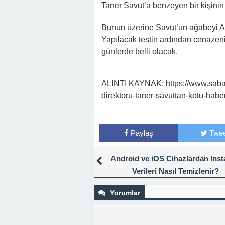
Taner Savut’a benzeyen bir kişini
Bunun üzerine Savut’un ağabeyi Al
Yapılacak testin ardından cenazen
günlerde belli olacak.
ALINTI KAYNAK: https://www.sabah.
direktoru-taner-savuttan-kotu-haber
Paylaş
Twee
Android ve iOS Cihazlardan Ins
Verileri Nasıl Temizlenir?
Yorumlar