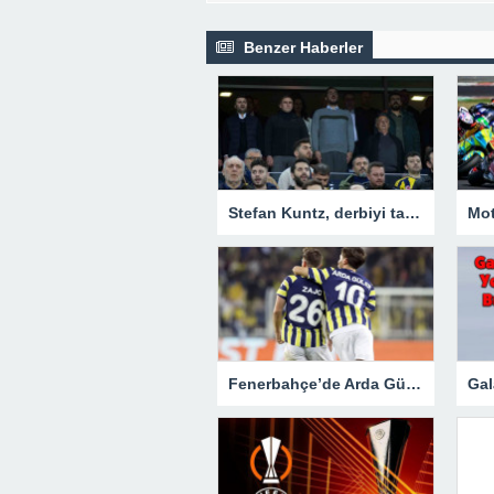
Benzer Haberler
Stefan Kuntz, derbiyi takip etti
Fenerbahçe’de Arda Güler ve Zajc ilk 11’e dönüyor: İşte muhtemel 11