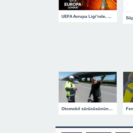
UEFA Avrupa Ligi’nde, çeyrek final maçları yarın başlayacak! Dev eşleşme…
Otomobil sürücüsünün çarpıp kaçtığı motosiklet sürücüsü yaralandı