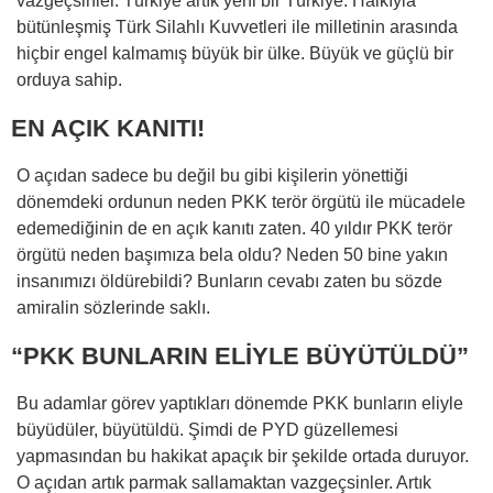
vazgeçsinler. Türkiye artık yeni bir Türkiye. Halkıyla
bütünleşmiş Türk Silahlı Kuvvetleri ile milletinin arasında
hiçbir engel kalmamış büyük bir ülke. Büyük ve güçlü bir
orduya sahip.
EN AÇIK KANITI!
O açıdan sadece bu değil bu gibi kişilerin yönettiği
dönemdeki ordunun neden PKK terör örgütü ile mücadele
edemediğinin de en açık kanıtı zaten. 40 yıldır PKK terör
örgütü neden başımıza bela oldu? Neden 50 bine yakın
insanımızı öldürebildi? Bunların cevabı zaten bu sözde
amiralin sözlerinde saklı.
“PKK BUNLARIN ELİYLE BÜYÜTÜLDÜ”
Bu adamlar görev yaptıkları dönemde PKK bunların eliyle
büyüdüler, büyütüldü. Şimdi de PYD güzellemesi
yapmasından bu hakikat apaçık bir şekilde ortada duruyor.
O açıdan artık parmak sallamaktan vazgeçsinler. Artık