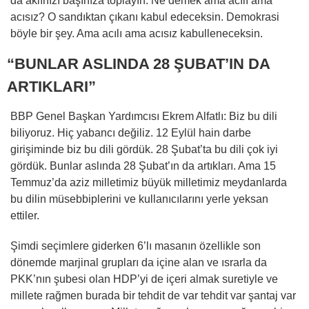
da aklınızı başınıza toplayın. Ne demek ama acılı ama
acısız? O sandıktan çıkanı kabul edeceksin. Demokrasi
böyle bir şey. Ama acılı ama acısız kabulleneceksin.
“BUNLAR ASLINDA 28 ŞUBAT’IN DA
ARTIKLARI”
BBP Genel Başkan Yardımcısı Ekrem Alfatlı: Biz bu dili
biliyoruz. Hiç yabancı değiliz. 12 Eylül hain darbe
girişiminde biz bu dili gördük. 28 Şubat’ta bu dili çok iyi
gördük. Bunlar aslında 28 Şubat’ın da artıkları. Ama 15
Temmuz’da aziz milletimiz büyük milletimiz meydanlarda
bu dilin müsebbiplerini ve kullanıcılarını yerle yeksan
ettiler.
Şimdi seçimlere giderken 6’lı masanın özellikle son
dönemde marjinal grupları da içine alan ve ısrarla da
PKK’nın şubesi olan HDP’yi de içeri almak suretiyle ve
millete rağmen burada bir tehdit de var tehdit var şantaj var