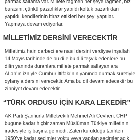
parmak sallama var. Millete rağmen her şeye rağmen, biz
burasını, çünkü pazarlıklar yapıldı koltuk pazarlıkları
yapıldı, kendilerinin itiraz ettikleri her şeyi yaptılar.
Yapmaya devam ediyorlar.
MİLLETİMİZ DERSİNİ VERECEKTİR
Milletimiz hain darbecilere nasıl dersini verdiyse inşallah
14 Mayıs tarihinde de bu dile bu dili teşvik edenlere bu
dilin yanında duranlara millete parmak sallayanlara
Allah’ın izniyle Cumhur İttifakı’nın yanında durmak suretiyle
oylarıyla dersini verecektir. Ama bu dil devam edecektir bu
zihniyet devam edecektir.
“TÜRK ORDUSU İÇİN KARA LEKEDİR”
AK Parti Şanlıurfa Milletvekili Mehmet Ali Cevheri: CHP
bugüne kadar hiçbir zaman Müslüman Türkiye milletinin
iradesiyle iş başına gelmedi. Zaten kurulduğu tarihten
1950’ye kadar seçimler yoktu veya yapılan seçimler açık