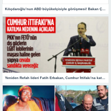
Kılıçdaroğlu’nun ABD büyükelçisiyle görüşmesi! Bakan Çavuşoğlu: Doğru bir hareket değildir
Yeniden Refah lideri Fatih Erbakan, Cumhur İttifakı’na katılma nedenini açıkladı