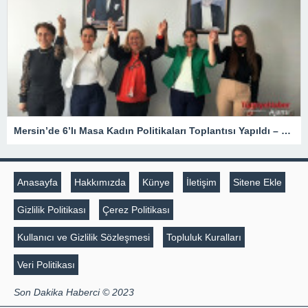
Mersin’de 6’lı Masa Kadın Politikaları Toplantısı Yapıldı – Siyaset
Anasayfa
Hakkımızda
Künye
İletişim
Sitene Ekle
Gizlilik Politikası
Çerez Politikası
Kullanıcı ve Gizlilik Sözleşmesi
Topluluk Kuralları
Veri Politikası
Son Dakika Haberci © 2023