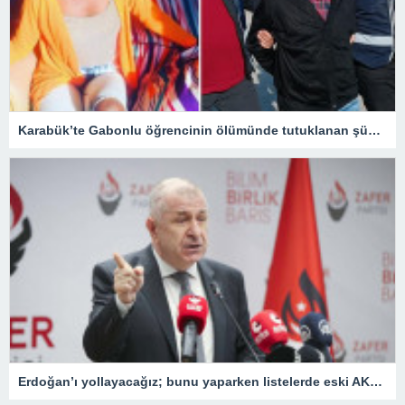
Karabük’te Gabonlu öğrencinin ölümünde tutuklanan şüphelinin avukatı: Müvekkilim Dina’yı arabaya alarak hastaneye götürmeye çalışmış
Erdoğan’ı yollayacağız; bunu yaparken listelerde eski AKP’liler, FETÖ’cüler ve PKK sempatizanlarına yer vermeyeceğiz