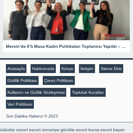
Mersin’de 6’lı Masa Kadın Politikaları Toplantısı Yapıldı – Siyaset
Anasayfa
Hakkımızda
Künye
İletişim
Sitene Ekle
Gizlilik Politikası
Çerez Politikası
Kullanıcı ve Gizlilik Sözleşmesi
Topluluk Kuralları
Veri Politikası
Son Dakika Haberci © 2023
üsküdar escort
escort ümraniye
görükle escort
bursa escort bayan