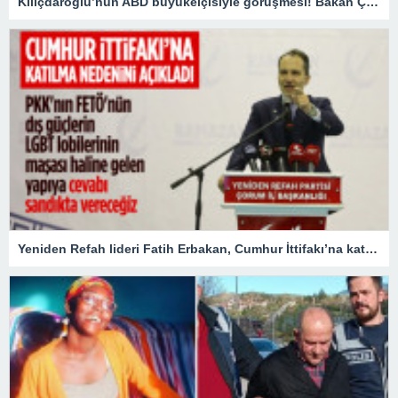
Kılıçdaroğlu’nun ABD büyükelçisiyle görüşmesi! Bakan Çavuşoğlu: Doğru bir hareket değildir
Yeniden Refah lideri Fatih Erbakan, Cumhur İttifakı’na katılma nedenini açıkladı