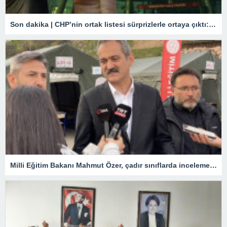
Son dakika | CHP’nin ortak listesi sürprizlerle ortaya çıktı: İstanbul’dan aday oluyor! İşte il il çok konuşulacak o isimler
Milli Eğitim Bakanı Mahmut Özer, çadır sınıflarda incelemelerde bulundu