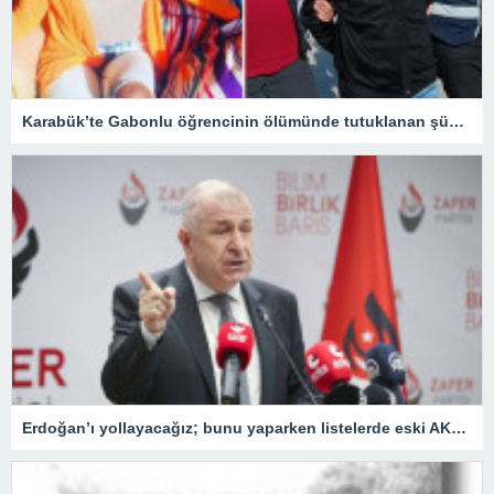
Karabük’te Gabonlu öğrencinin ölümünde tutuklanan şüphelinin avukatı: Müvekkilim Dina’yı arabaya alarak hastaneye götürmeye çalışmış
Erdoğan’ı yollayacağız; bunu yaparken listelerde eski AKP’liler, FETÖ’cüler ve PKK sempatizanlarına yer vermeyeceğiz