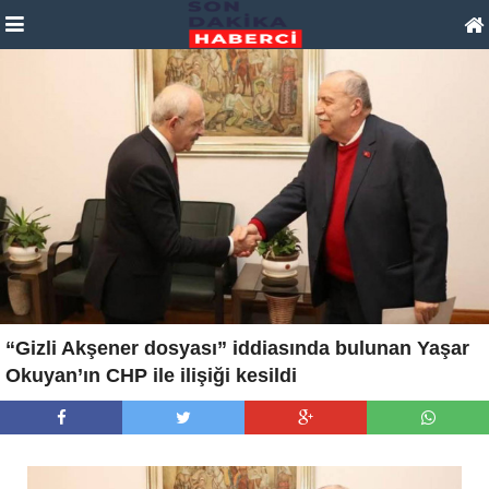
“Gizli Akşener dosyası” iddiasında bulunan Yaşar
Okuyan’ın CHP ile ilişiği kesildi