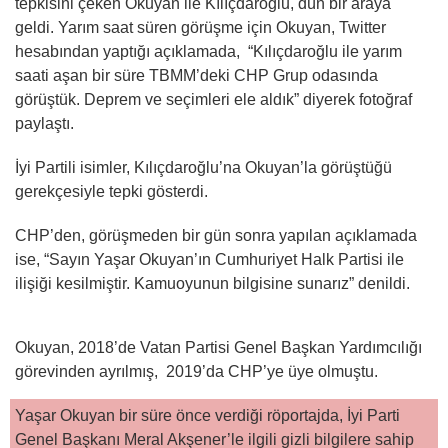
tepkisini çeken Okuyan ile Kılıçdaroğlu, dün bir araya
geldi. Yarım saat süren görüşme için Okuyan, Twitter
hesabından yaptığı açıklamada, “Kılıçdaroğlu ile yarım
saati aşan bir süre TBMM’deki CHP Grup odasında
görüştük. Deprem ve seçimleri ele aldık” diyerek fotoğraf
paylaştı.
İyi Partili isimler, Kılıçdaroğlu’na Okuyan’la görüştüğü
gerekçesiyle tepki gösterdi.
CHP’den, görüşmeden bir gün sonra yapılan açıklamada
ise, “Sayın Yaşar Okuyan’ın Cumhuriyet Halk Partisi ile
ilişiği kesilmiştir. Kamuoyunun bilgisine sunarız” denildi.
Okuyan, 2018’de Vatan Partisi Genel Başkan Yardımcılığı
görevinden ayrılmış, 2019’da CHP’ye üye olmuştu.
Yaşar Okuyan bir süre önce verdiği röportajda, İyi Parti
Genel Başkanı Meral Akşener’le ilgili gizli bilgilere sahip