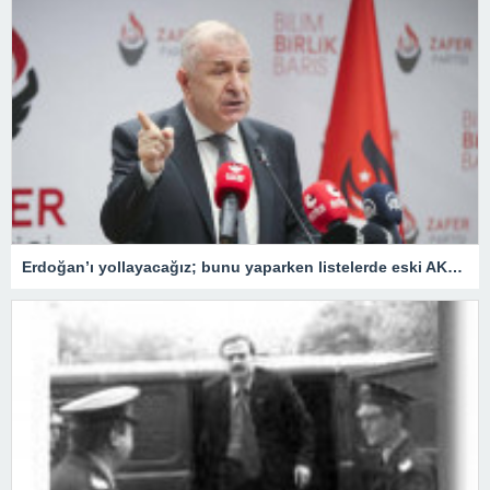
Erdoğan’ı yollayacağız; bunu yaparken listelerde eski AKP’liler, FETÖ’cüler ve PKK sempatizanlarına yer vermeyeceğiz