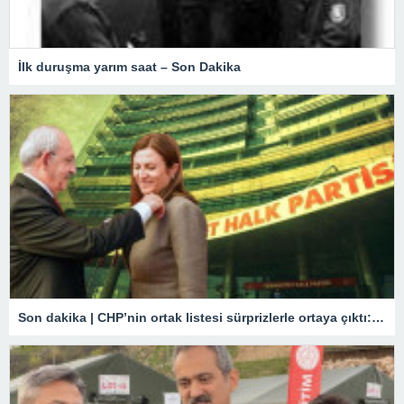
İlk duruşma yarım saat – Son Dakika
Son dakika | CHP’nin ortak listesi sürprizlerle ortaya çıktı: İstanbul’dan aday oluyor! İşte il il çok konuşulacak o isimler