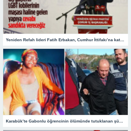
Yeniden Refah lideri Fatih Erbakan, Cumhur İttifakı’na katılma nedenini açıkladı
Karabük’te Gabonlu öğrencinin ölümünde tutuklanan şüphelinin avukatı: Müvekkilim Dina’yı arabaya alarak hastaneye götürmeye çalışmış