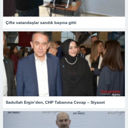
Çifte vatandaşlar sandık başına gitti
Sadullah Ergin’den, CHP Tabanına Cevap – Siyaset