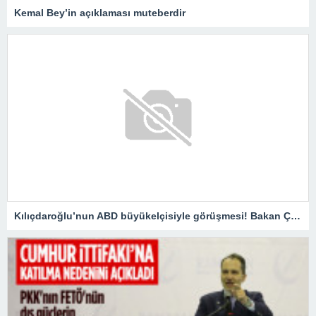
Kemal Bey’in açıklaması muteberdir
Kılıçdaroğlu’nun ABD büyükelçisiyle görüşmesi! Bakan Çavuşoğlu: Doğru bir hareket değildir