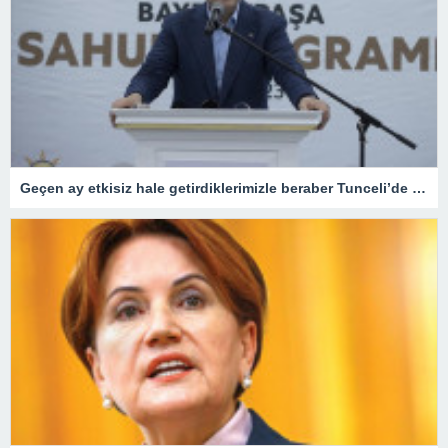
Geçen ay etkisiz hale getirdiklerimizle beraber Tunceli’de terörist kalmadı