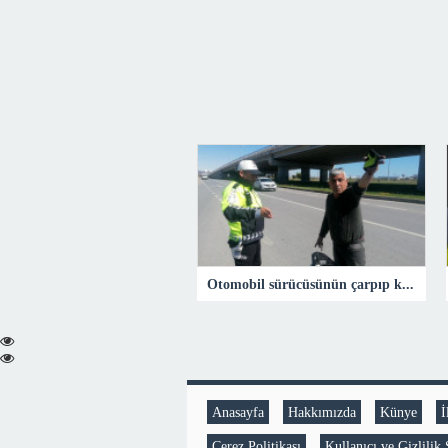
Otomobil sürücüsünün çarpıp kaçtığı motosiklet sürücüsü yaralandı
Anasayfa
Hakkımızda
Künye
İ
Çerez Politikası
Kullanıcı ve Gizlilik