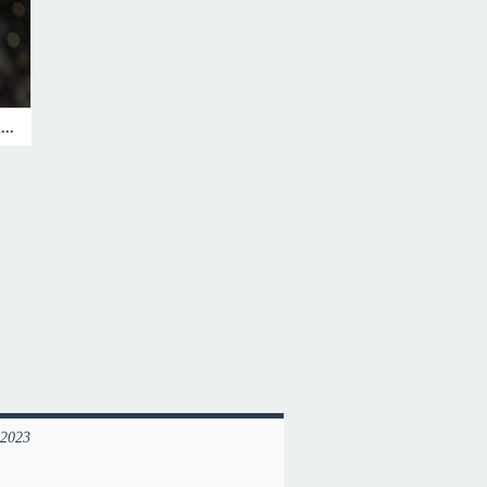
Maç sonrası rakip oyuncuyu yumrukladı!
 2023