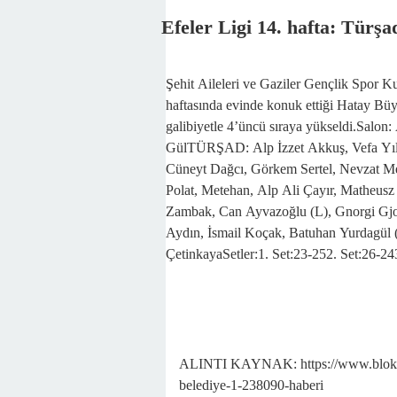
Efeler Ligi 14. hafta: Türş
Şehit Aileleri ve Gaziler Gençlik Spor
haftasında evinde konuk ettiği Hatay Büy
galibiyetle 4’üncü sıraya yükseldi.Sal
GülTÜRŞAD: Alp İzzet Akkuş, Vefa Yılm
Cüneyt Dağcı, Görkem Sertel, Nevzat M
Polat, Metehan, Alp Ali Çayır, Matheu
Zambak, Can Ayvazoğlu (L), Gnorgi Gjor
Aydın, İsmail Koçak, Batuhan Yurdagül (
ÇetinkayaSetler:1. Set:23-252. Set:26-24
ALINTI KAYNAK: https://www.blokhabe
belediye-1-238090-haberi