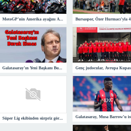
MotoGP’nin Amerika ayağını Alex Rins kazandı
Galatasaray’ın Yeni Başkanı Burak Elmas – Spor
Süper Lig ekibinden sürpriz görüşme! Slaven Bilic…