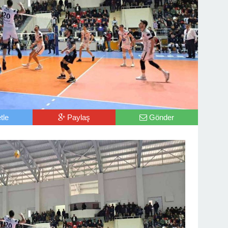
tle
Paylaş
Gönder