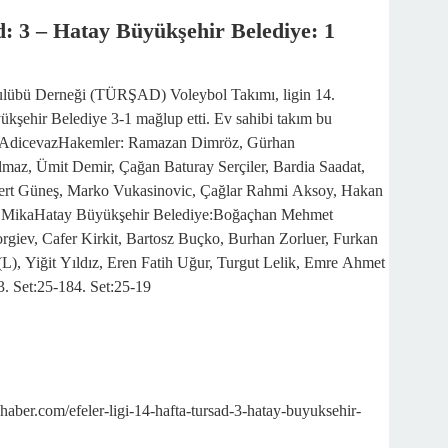
ad: 3 – Hatay Büyükşehir Belediye: 1
 Kulübü Derneği (TÜRŞAD) Voleybol Takımı, ligin 14.
ükşehir Belediye 3-1 mağlup etti. Ev sahibi takım bu
on: AdicevazHakemler: Ramazan Dimröz, Gürhan
az, Ümit Demir, Çağan Baturay Serçiler, Bardia Saadat,
ert Güneş, Marko Vukasinovic, Çağlar Rahmi Aksoy, Hakan
sz MikaHatay Büyükşehir Belediye:Boğaçhan Mehmet
giev, Cafer Kirkit, Bartosz Buçko, Burhan Zorluer, Furkan
L), Yiğit Yıldız, Eren Fatih Uğur, Turgut Lelik, Emre Ahmet
3. Set:25-184. Set:25-19
r.com/efeler-ligi-14-hafta-tursad-3-hatay-buyuksehir-