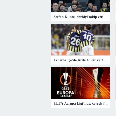
Stefan Kuntz, derbiyi takip etti
Fenerbahçe’de Arda Güler ve Zajc ilk 11’e dönüyor: İşte muhtemel 11
UEFA Avrupa Ligi’nde, çeyrek final maçları yarın başlayacak! Dev eşleşme…