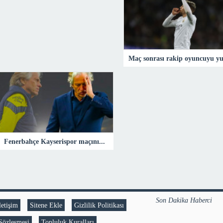
Fenerbahçe Kayserispor maçının ardından Jorge Jesus’a eleştiri! “Karizması zayıfladı, Guardiola bile…”Fenerbahçe
Son Dakika Haberci ©
letişim
Sitene Ekle
Gizlilik Politikası
 Sözleşmesi
Topluluk Kuralları