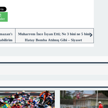
der
amazan’ı
Muharrem İnce İsyan Etti; Ne 3 bini ne 5 bini,
abilirim
Hatay Bomba Atılmış Gibi – Siyaset