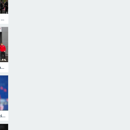
Bursaspor, Özer Hurmacı’yla 4 maçta 10 puan topladı
Genç judocular, Avrupa Kupası’nda madalya mücadelesi verecek
Galatasaray, Musa Barrow’u istiyor