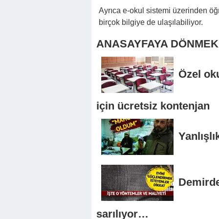
Ayrıca e-okul sistemi üzerinden öğr
birçok bilgiye de ulaşılabiliyor.
ANASAYFAYA DÖNMEK İ
Özel ok
için ücretsiz kontenjan
Yanlışl
Demirde
sarılıyor…