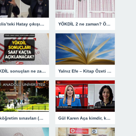
Meclis’teki Hatay çıkışıyla gündem olmuştu! CHP’den aday gösterilmeyen Suzan Şahin ilk kez konuştu
YÖKDİL 2 ne zaman? ÖSYM 2023 YÖKDİL 2 sınav tarihini duyurdu mu, başvurular ne zaman?
YÖKDİL sonuçları ne zaman açıklanacak 2023? 14 Nisan YÖKDİL sınav sonuçları saat kaçta açıklanır? ÖSYM sonuç sorgulama ekranı!
Yalnız Efe – Kitap Özeti Oku, Konusu, Karakterleri Ve Sayfa Sayısı – En Son Haberler
Açıköğretim sınavları (AÖF) sonuçları ne zaman açıklanacak? (2023 AÖF sonuçları sorgulama ekranı) – Son Dakika Eğitim Haberleri
Gül Karen Aça kimdir, kaç yaşında? Gül Karen Aça hangi okulda, nereli?