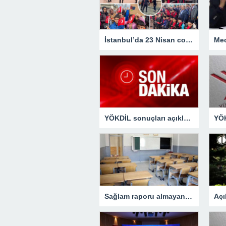
İstanbul’da 23 Nisan coşkusu – Haberler
YÖKDİL sonuçları açıklandı: YÖKDİL/1 sonuç sorgulama sayfası…
Sağlam raporu almayan özel okul kapatılacak