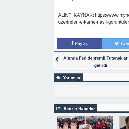
ALINTI KAYNAK: https://www.myne
uzerinden-e-karne-nasil-goruntul
Paylaş
Twee
Altında Fed depremi! Tutanaklar
getirdi
Yorumlar
Benzer Haberler