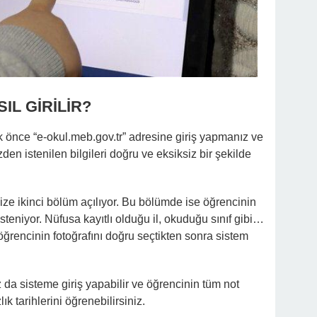
IL GİRİLİR?
k önce “e-okul.meb.gov.tr” adresine giriş yapmanız ve
en istenilen bilgileri doğru ve eksiksiz bir şekilde
 size ikinci bölüm açılıyor. Bu bölümde ise öğrencinin
i isteniyor. Nüfusa kayıtlı olduğu il, okuduğu sınıf gibi…
ğrencinin fotoğrafını doğru seçtikten sonra sistem
 da sisteme giriş yapabilir ve öğrencinin tüm not
lık tarihlerini öğrenebilirsiniz.