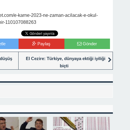
t.com/e-karne-2023-ne-zaman-acilacak-e-okul-
enir-110107088263
tle
Paylaş
Gönder
 düşüş
El Cezire: Türkiye, dünyaya ektiği iyiliği
biçti