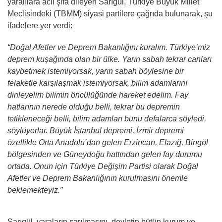
yaralılara acil şifa dileyen Sarıgül, Türkiye Büyük Millet
Meclisindeki (TBMM) siyasi partilere çağrıda bulunarak, şu
ifadelere yer verdi:
“Doğal Afetler ve Deprem Bakanlığını kuralım. Türkiye’miz
deprem kuşağında olan bir ülke. Yarın sabah tekrar canları
kaybetmek istemiyorsak, yarın sabah böylesine bir
felaketle karşılaşmak istemiyorsak, bilim adamlarını
dinleyelim bilimin öncülüğünde hareket edelim. Fay
hatlarının nerede olduğu belli, tekrar bu depremin
tetikleneceği belli, bilim adamları bunu defalarca söyledi,
söylüyorlar. Büyük İstanbul depremi, İzmir depremi
özellikle Orta Anadolu’dan gelen Erzincan, Elazığ, Bingöl
bölgesinden ve Güneydoğu hattından gelen fay durumu
ortada. Onun için Türkiye Değişim Partisi olarak Doğal
Afetler ve Deprem Bakanlığının kurulmasını önemle
beklemekteyiz.”
Sarıgül, yaraların sarılmasını, devletin bütün kurum ve