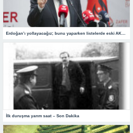
Erdoğan’ı yollayacağız; bunu yaparken listelerde eski AKP’liler, FETÖ’cüler ve PKK sempatizanlarına yer vermeyeceğiz
İlk duruşma yarım saat – Son Dakika