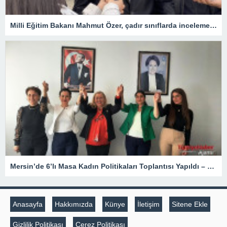
Milli Eğitim Bakanı Mahmut Özer, çadır sınıflarda incelemelerde bulundu
Mersin’de 6’lı Masa Kadın Politikaları Toplantısı Yapıldı – Siyaset
Anasayfa
Hakkımızda
Künye
İletişim
Sitene Ekle
Gizlilik Politikası
Çerez Politikası