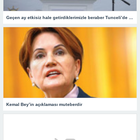
Geçen ay etkisiz hale getirdiklerimizle beraber Tunceli’de terörist kalmadı
Kemal Bey’in açıklaması muteberdir