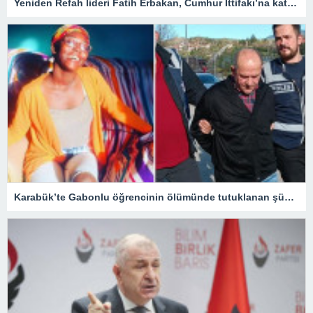
Yeniden Refah lideri Fatih Erbakan, Cumhur İttifakı’na katılma nedenini açıkladı
Karabük’te Gabonlu öğrencinin ölümünde tutuklanan şüphelinin avukatı: Müvekkilim Dina’yı arabaya alarak hastaneye götürmeye çalışmış