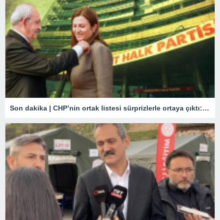
Son dakika | CHP’nin ortak listesi sürprizlerle ortaya çıktı: İstanbul’dan aday oluyor! İşte il il çok konuşulacak o isimler