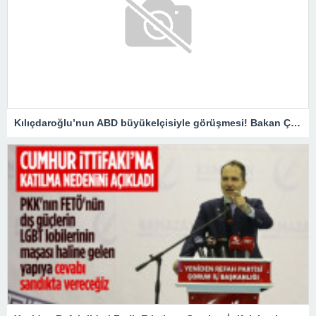
Kılıçdaroğlu’nun ABD büyükelçisiyle görüşmesi! Bakan Çavuşoğlu: Doğru bir hareket değildir