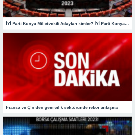
İYİ Parti Konya Milletvekili Adayları kimler? İYİ Parti Konya Milletvekili Adayları belli oldu mu? İYİ Parti 2023 Konya Milletvekili Adayları!
Fransa ve Çin’den gemicilik sektöründe rekor anlaşma