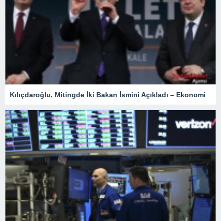
Kılıçdaroğlu, Mitingde İki Bakan İsmini Açıkladı – Ekonomi