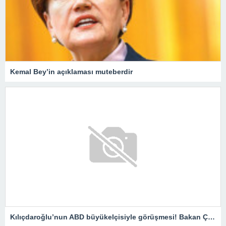
Kemal Bey’in açıklaması muteberdir
Kılıçdaroğlu’nun ABD büyükelçisiyle görüşmesi! Bakan Çavuşoğlu: Doğru bir hareket değildir