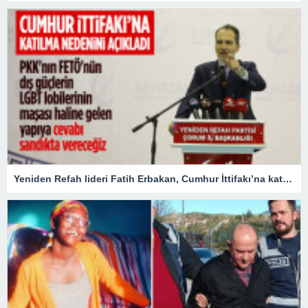
Yeniden Refah lideri Fatih Erbakan, Cumhur İttifakı’na katılma nedenini açıkladı