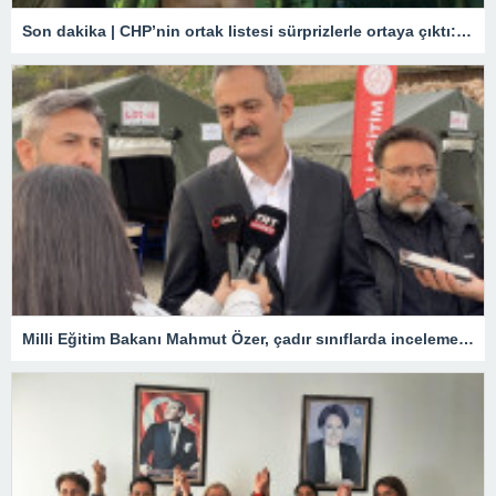
Son dakika | CHP’nin ortak listesi sürprizlerle ortaya çıktı: İstanbul’dan aday oluyor! İşte il il çok konuşulacak o isimler
Milli Eğitim Bakanı Mahmut Özer, çadır sınıflarda incelemelerde bulundu