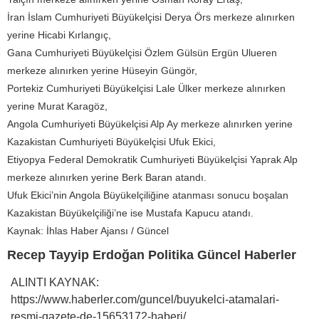
İran İslam Cumhuriyeti Büyükelçisi Derya Örs merkeze alınırken
yerine Hicabi Kırlangıç,
Gana Cumhuriyeti Büyükelçisi Özlem Gülsün Ergün Ulueren
merkeze alınırken yerine Hüseyin Güngör,
Portekiz Cumhuriyeti Büyükelçisi Lale Ülker merkeze alınırken
yerine Murat Karagöz,
Angola Cumhuriyeti Büyükelçisi Alp Ay merkeze alınırken yerine
Kazakistan Cumhuriyeti Büyükelçisi Ufuk Ekici,
Etiyopya Federal Demokratik Cumhuriyeti Büyükelçisi Yaprak Alp
merkeze alınırken yerine Berk Baran atandı.
Ufuk Ekici’nin Angola Büyükelçiliğine atanması sonucu boşalan
Kazakistan Büyükelçiliği’ne ise Mustafa Kapucu atandı.
Kaynak: İhlas Haber Ajansı / Güncel
Recep Tayyip Erdoğan Politika Güncel Haberler
ALINTI KAYNAK:
https://www.haberler.com/guncel/buyukelci-atamalari-
resmi-gazete-de-15653172-haberi/