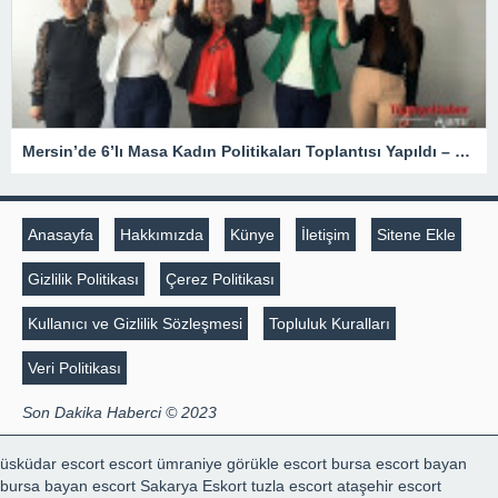
Mersin’de 6’lı Masa Kadın Politikaları Toplantısı Yapıldı – Siyaset
Anasayfa
Hakkımızda
Künye
İletişim
Sitene Ekle
Gizlilik Politikası
Çerez Politikası
Kullanıcı ve Gizlilik Sözleşmesi
Topluluk Kuralları
Veri Politikası
Son Dakika Haberci © 2023
üsküdar escort
escort ümraniye
görükle escort
bursa escort bayan
bursa bayan escort
Sakarya Eskort
tuzla escort
ataşehir escort