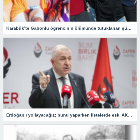
Karabük’te Gabonlu öğrencinin ölümünde tutuklanan şüphelinin avukatı: Müvekkilim Dina’yı arabaya alarak hastaneye götürmeye çalışmış
Erdoğan’ı yollayacağız; bunu yaparken listelerde eski AKP’liler, FETÖ’cüler ve PKK sempatizanlarına yer vermeyeceğiz