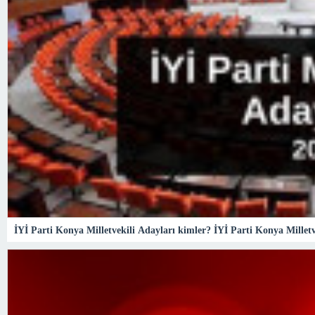
İYİ Parti Konya Milletvekili Adayları kimler? İYİ Parti Konya Milletv