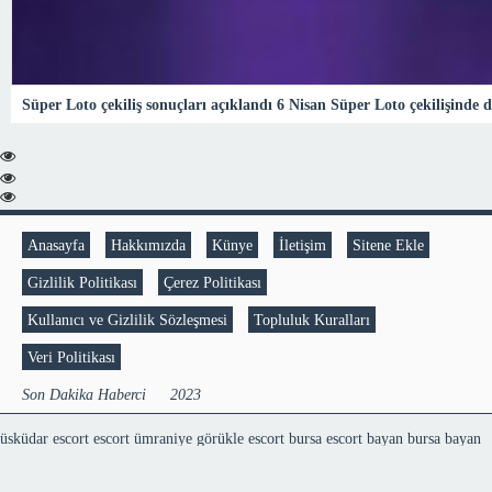
Süper Loto çekiliş sonuçları açıklandı 6 Nisan Süper Loto çekilişinde
Anasayfa
Hakkımızda
Künye
İletişim
Sitene Ekle
Gizlilik Politikası
Çerez Politikası
Kullanıcı ve Gizlilik Sözleşmesi
Topluluk Kuralları
Veri Politikası
Son Dakika Haberci © 2023
üsküdar escort
escort ümraniye
görükle escort
bursa escort bayan
bursa bayan
escort
Sakarya Eskort
tuzla escort
ataşehir escort
maltepe escort
pendik escort
kartal escort
kadköy escort
mraniye escort
kartal escort
marmaris escort
escort
konya
escort konya
şişli escort
,
mecidiyeköy escort