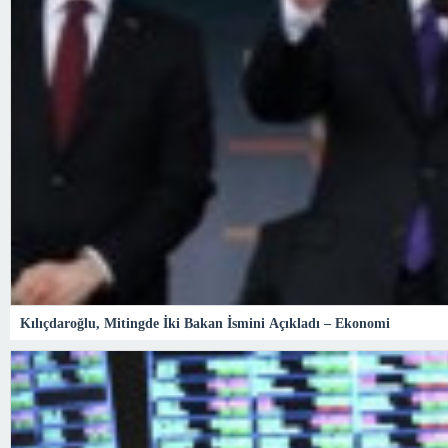
Kılıçdaroğlu, Mitingde İki Bakan İsmini Açıkladı – Ekonomi