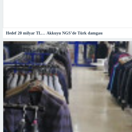
Hedef 20 milyar TL… Akkuyu NGS’de Türk damgası