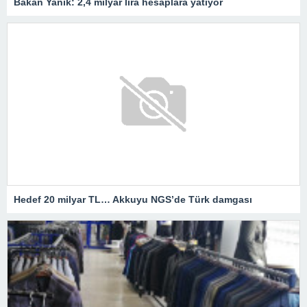
Bakan Yanık: 2,4 milyar lira hesaplara yatıyor
Hedef 20 milyar TL… Akkuyu NGS’de Türk damgası