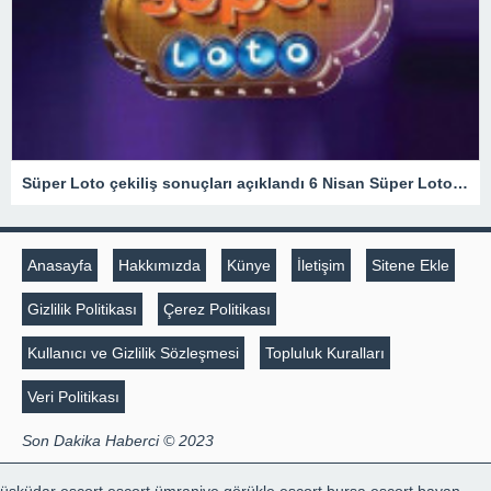
Süper Loto çekiliş sonuçları açıklandı 6 Nisan Süper Loto çekilişinde düşen numaralar şöyle: – Son Haberler
Anasayfa
Hakkımızda
Künye
İletişim
Sitene Ekle
Gizlilik Politikası
Çerez Politikası
Kullanıcı ve Gizlilik Sözleşmesi
Topluluk Kuralları
Veri Politikası
Son Dakika Haberci © 2023
üsküdar escort
escort ümraniye
görükle escort
bursa escort bayan