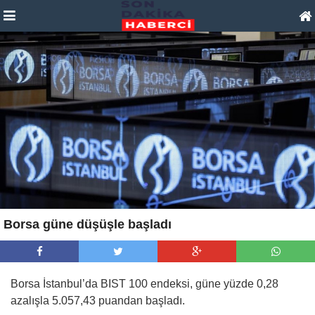
Borsa güne düşüşle başladı
Borsa İstanbul’da BIST 100 endeksi, güne yüzde 0,28
azalışla 5.057,43 puandan başladı.