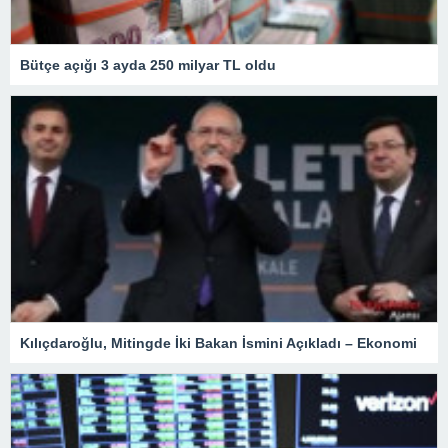
Bütçe açığı 3 ayda 250 milyar TL oldu
Kılıçdaroğlu, Mitingde İki Bakan İsmini Açıkladı – Ekonomi