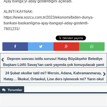
Ajay Banga’yı aday gösterdiğini açıkladı.
ALINTI KAYNAK:
https://www.sozcu.com.tr/2023/ekonomi/biden-dunya-
bankasi-baskanligina-ajay-bangayi-aday-gosterdi-
7601231/
Deprem sonrası istifa sorusu! Hatay Büyükşehir Belediye
Başkanı Lütfü Savaş’tan canlı yayında çok konuşulacak yanıt
24 Şubat okullar tatil mi? Mersin, Adana, Kahramanmaraş,
Hatay… İlkokul, Ortaokul, Lise ders işlenecek mi? Yarın okul
var mı, yok mu?
Yorumlar