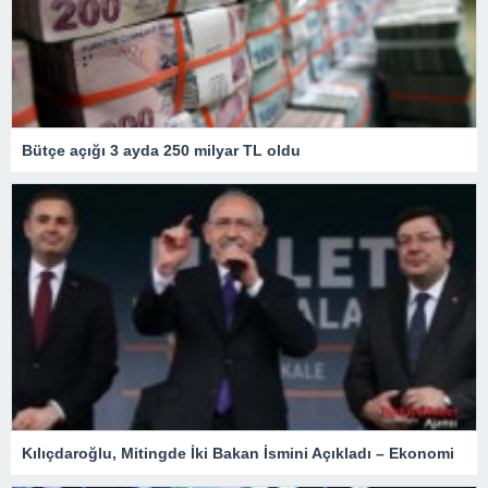
Bütçe açığı 3 ayda 250 milyar TL oldu
Kılıçdaroğlu, Mitingde İki Bakan İsmini Açıkladı – Ekonomi