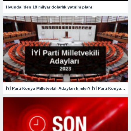
Hyundai’den 18 milyar dolarlık yatırım planı
İYİ Parti Konya Milletvekili Adayları kimler? İYİ Parti Konya Milletvekili Adayları belli oldu mu? İYİ Parti 2023 Konya Milletvekili Adayları!