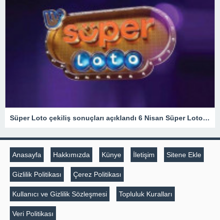
Süper Loto çekiliş sonuçları açıklandı 6 Nisan Süper Loto çekilişinde düşen numaralar şöyle: – Son Haberler
Anasayfa
Hakkımızda
Künye
İletişim
Sitene Ekle
Gizlilik Politikası
Çerez Politikası
Kullanıcı ve Gizlilik Sözleşmesi
Topluluk Kuralları
Veri Politikası