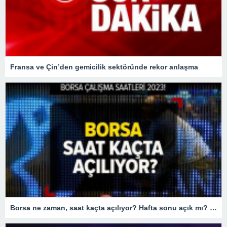
Fransa ve Çin’den gemicilik sektöründe rekor anlaşma
Borsa ne zaman, saat kaçta açılıyor? Hafta sonu açık mı? BORSA ÇALIŞMA SAATLERİ 2023