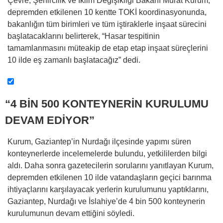
Çevre, Şehircilik ve İklim Değişikliği Bakanı Murat Kurum,
depremden etkilenen 10 kentte TOKİ koordinasyonunda,
bakanlığın tüm birimleri ve tüm iştiraklerle inşaat sürecini
başlatacaklarını belirterek, “Hasar tespitinin
tamamlanmasını müteakip de etap etap inşaat süreçlerini
10 ilde eş zamanlı başlatacağız” dedi.
“4 BİN 500 KONTEYNERİN KURULUMU
DEVAM EDİYOR”
Kurum, Gaziantep’in Nurdağı ilçesinde yapımı süren
konteynerlerde incelemelerde bulundu, yetkililerden bilgi
aldı. Daha sonra gazetecilerin sorularını yanıtlayan Kurum,
depremden etkilenen 10 ilde vatandaşların geçici barınma
ihtiyaçlarını karşılayacak yerlerin kurulumunu yaptıklarını,
Gaziantep, Nurdağı ve İslahiye’de 4 bin 500 konteynerin
kurulumunun devam ettiğini söyledi.