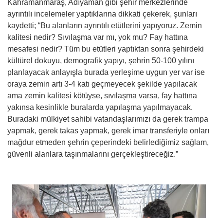
Kahramanmaraş, Adıyaman gibi şehir merkezlerinde
ayrıntılı incelemeler yaptıklarına dikkati çekerek, şunları
kaydetti; “Bu alanların ayrıntılı etütlerini yapıyoruz. Zemin
kalitesi nedir? Sıvılaşma var mı, yok mu? Fay hattına
mesafesi nedir? Tüm bu etütleri yaptıktan sonra şehirdeki
kültürel dokuyu, demografik yapıyı, şehrin 50-100 yılını
planlayacak anlayışla burada yerleşime uygun yer var ise
oraya zemin artı 3-4 katı geçmeyecek şekilde yapılacak
ama zemin kalitesi kötüyse, sıvılaşma varsa, fay hattına
yakınsa kesinlikle buralarda yapılaşma yapılmayacak.
Buradaki mülkiyet sahibi vatandaşlarımızı da gerek trampa
yapmak, gerek takas yapmak, gerek imar transferiyle onları
mağdur etmeden şehrin çeperindeki belirlediğimiz sağlam,
güvenli alanlara taşınmalarını gerçekleştireceğiz.”