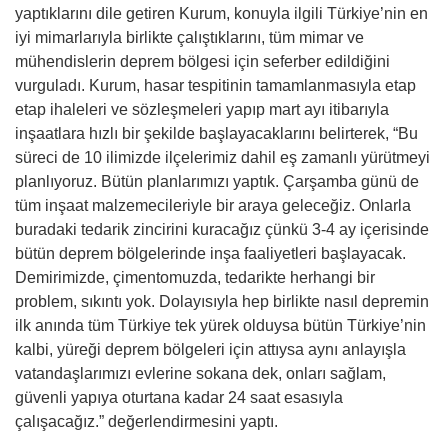
yaptıklarını dile getiren Kurum, konuyla ilgili Türkiye’nin en
iyi mimarlarıyla birlikte çalıştıklarını, tüm mimar ve
mühendislerin deprem bölgesi için seferber edildiğini
vurguladı. Kurum, hasar tespitinin tamamlanmasıyla etap
etap ihaleleri ve sözleşmeleri yapıp mart ayı itibarıyla
inşaatlara hızlı bir şekilde başlayacaklarını belirterek, “Bu
süreci de 10 ilimizde ilçelerimiz dahil eş zamanlı yürütmeyi
planlıyoruz. Bütün planlarımızı yaptık. Çarşamba günü de
tüm inşaat malzemecileriyle bir araya geleceğiz. Onlarla
buradaki tedarik zincirini kuracağız çünkü 3-4 ay içerisinde
bütün deprem bölgelerinde inşa faaliyetleri başlayacak.
Demirimizde, çimentomuzda, tedarikte herhangi bir
problem, sıkıntı yok. Dolayısıyla hep birlikte nasıl depremin
ilk anında tüm Türkiye tek yürek olduysa bütün Türkiye’nin
kalbi, yüreği deprem bölgeleri için attıysa aynı anlayışla
vatandaşlarımızı evlerine sokana dek, onları sağlam,
güvenli yapıya oturtana kadar 24 saat esasıyla
çalışacağız.” değerlendirmesini yaptı.