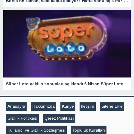
Borsa ne zaman, saat kaçta açılıyor? Hafta sonu açık mı? BORSA ÇALIŞMA SAATLERİ 2023
Süper Loto çekiliş sonuçları açıklandı 6 Nisan Süper Loto çekilişinde düşen numaralar şöyle: – Son Haberler
Anasayfa
Hakkımızda
Künye
İletişim
Sitene Ekle
Gizlilik Politikası
Çerez Politikası
Kullanıcı ve Gizlilik Sözleşmesi
Topluluk Kuralları