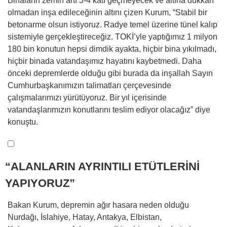
Binaların zemin artı 3-4 katı geçmeyecek ve altına dükkan
olmadan inşa edileceğinin altını çizen Kurum, “Stabil bir
betonarme olsun istiyoruz. Radye temel üzerine tünel kalıp
sistemiyle gerçekleştireceğiz. TOKİ’yle yaptığımız 1 milyon
180 bin konutun hepsi dimdik ayakta, hiçbir bina yıkılmadı,
hiçbir binada vatandaşımız hayatını kaybetmedi. Daha
önceki depremlerde olduğu gibi burada da inşallah Sayın
Cumhurbaşkanımızın talimatları çerçevesinde
çalışmalarımızı yürütüyoruz. Bir yıl içerisinde
vatandaşlarımızın konutlarını teslim ediyor olacağız” diye
konuştu.
“ALANLARIN AYRINTILI ETÜTLERİNİ
YAPIYORUZ”
Bakan Kurum, depremin ağır hasara neden olduğu
Nurdağı, İslahiye, Hatay, Antakya, Elbistan,