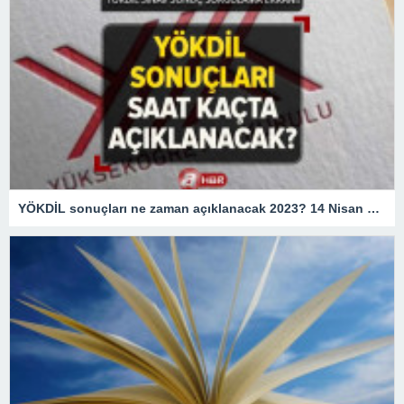
YÖKDİL sonuçları ne zaman açıklanacak 2023? 14 Nisan YÖKDİL sınav sonuçları saat kaçta açıklanır? ÖSYM sonuç sorgulama ekranı!