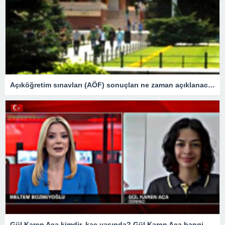
Açıköğretim sınavları (AÖF) sonuçları ne zaman açıklanacak? (2023 AÖF sonuçları sorgulama ekranı) – Son Dakika Eğitim Haberleri
Gül Karen Aça kimdir, kaç yaşında? Gül Karen Aça hangi okulda, nereli?