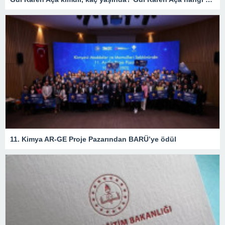
11. Kimya AR-GE Proje Pazarından BARÜ’ye ödül