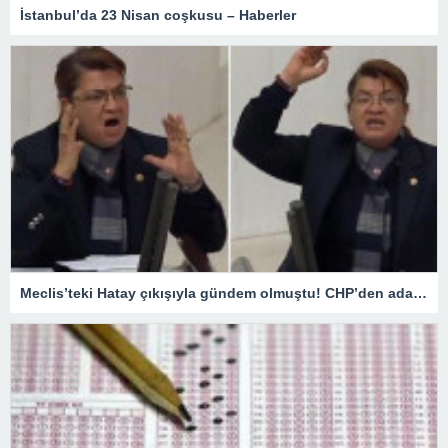
İstanbul’da 23 Nisan coşkusu – Haberler
Meclis’teki Hatay çıkışıyla gündem olmuştu! CHP’den aday gösterilmeyen Suzan Şahin ilk kez konuştu