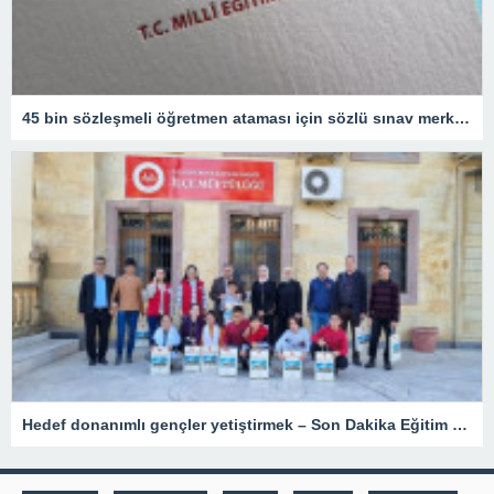
45 bin sözleşmeli öğretmen ataması için sözlü sınav merkezleri açıklandı
Hedef donanımlı gençler yetiştirmek – Son Dakika Eğitim Haberleri