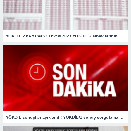
YÖKDİL 2 ne zaman? ÖSYM 2023 YÖKDİL 2 sınav tarihini duyurdu mu, başvurular ne zaman?
YÖKDİL sonuçları açıklandı: YÖKDİL/1 sonuç sorgulama sayfası…