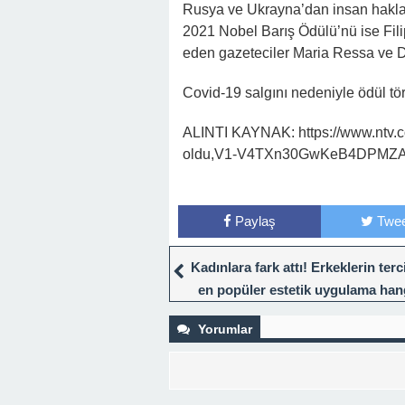
Rusya ve Ukrayna’dan insan hakları 
2021 Nobel Barış Ödülü’nü ise Fil
eden gazeteciler Maria Ressa ve D
Covid-19 salgını nedeniyle ödül tö
ALINTI KAYNAK: https://www.ntv.co
oldu,V1-V4TXn30GwKeB4DPMZ
Paylaş
Twee
Kadınlara fark attı! Erkeklerin terci
en popüler estetik uygulama han
Yorumlar