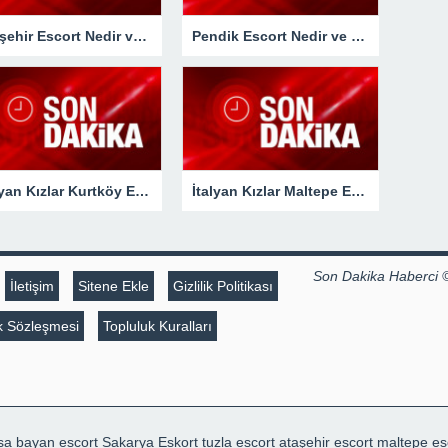
Ataşehir Escort Nedir ve Hizmetleri Nelerdir?
Pendik Escort Nedir ve Hizmetleri Nelerdir?
İtalyan Kızlar Kurtköy Escort Bayan Sitesi
İtalyan Kızlar Maltepe Escort Bayan Sitesi
Son Dakika Haberci 
İletişim
Sitene Ekle
Gizlilik Politikası
lik Sözleşmesi
Topluluk Kuralları
sa bayan escort
Sakarya Eskort
tuzla escort
ataşehir escort
maltepe es