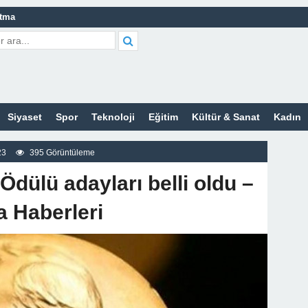
atma
leri Nelerdir?
tleri Nelerdir?
etleri Nelerdir?
Siyaset
Spor
Teknoloji
Eğitim
Kültür & Sanat
Kadın
tleri Nelerdir?
t Bayan Sitesi
23
395 Görüntüleme
z
Ödülü adayları belli oldu –
 Haberleri