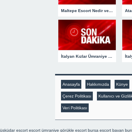
Maltepe Escort Nedir ve Hizmetleri Nelerdir?
İtalyan Kızlar Ümraniye Escort Bayan Sitesi
Anasayfa
Hakkımızda
Künye
Çerez Politikası
Kullanıcı ve Gizli
Veri Politikası
üsküdar escort
escort ümraniye
görükle escort
bursa escort bayan
bur