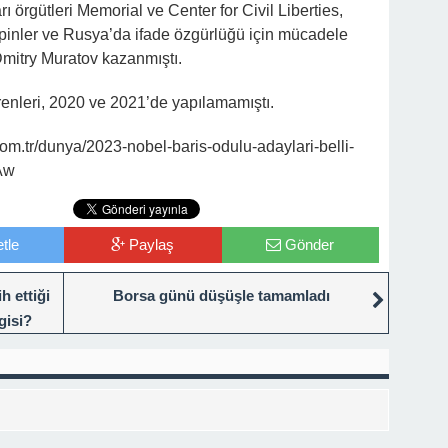
örgütleri Memorial ve Center for Civil Liberties,
ipinler ve Rusya’da ifade özgürlüğü için mücadele
mitry Muratov kazanmıştı.
renleri, 2020 ve 2021’de yapılamamıştı.
m.tr/dunya/2023-nobel-baris-odulu-adaylari-belli-
Aw
tle
Paylaş
Gönder
h ettiği
Borsa günü düşüşle tamamladı
gisi?